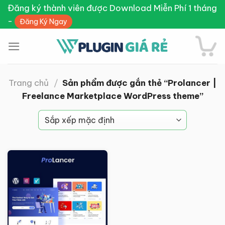
Skip
Đăng ký thành viên được Download Miễn Phí 1 tháng
to
-
Đăng Ký Ngay
content
Trang chủ
/
Sản phẩm được gắn thẻ “Prolancer |
Freelance Marketplace WordPress theme”
Giảm giá!