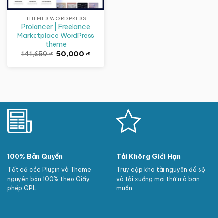
THEMES WORDPRESS
Prolancer | Freelance
Marketplace WordPress
theme
Giá
Giá
141,659
₫
50,000
₫
gốc
hiện
là:
tại
141,659 ₫.
là:
50,000 ₫.
100% Bản Quyền
Tải Không Giới Hạn
Tất cả các Plugin và Theme
Truy cập kho tài nguyên đồ sộ
nguyên bản 100% theo Giấy
và tải xuống mọi thứ mà bạn
phép GPL.
muốn.