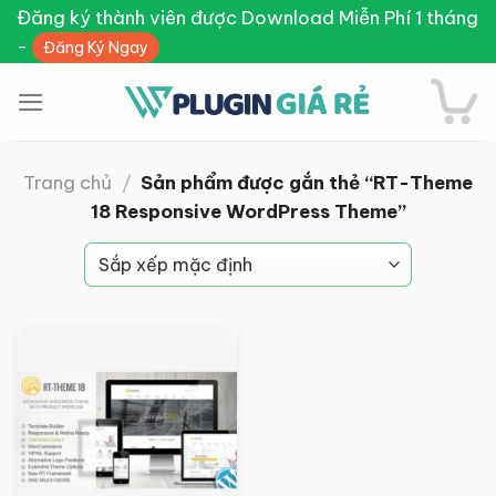
Skip
Đăng ký thành viên được Download Miễn Phí 1 tháng
to
-
Đăng Ký Ngay
content
Trang chủ
/
Sản phẩm được gắn thẻ “RT-Theme
18 Responsive WordPress Theme”
Giảm giá!