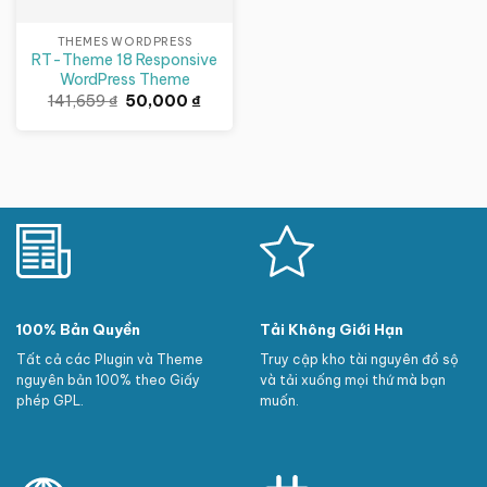
THEMES WORDPRESS
RT-Theme 18 Responsive
WordPress Theme
Giá
Giá
141,659
₫
50,000
₫
gốc
hiện
là:
tại
141,659 ₫.
là:
50,000 ₫.
100% Bản Quyền
Tải Không Giới Hạn
Tất cả các Plugin và Theme
Truy cập kho tài nguyên đồ sộ
nguyên bản 100% theo Giấy
và tải xuống mọi thứ mà bạn
phép GPL.
muốn.