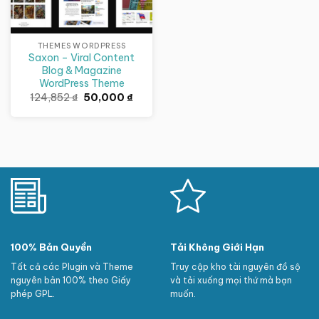
THEMES WORDPRESS
Saxon – Viral Content
Blog & Magazine
WordPress Theme
Giá
Giá
124,852
₫
50,000
₫
gốc
hiện
là:
tại
124,852 ₫.
là:
50,000 ₫.
100% Bản Quyền
Tải Không Giới Hạn
Tất cả các Plugin và Theme
Truy cập kho tài nguyên đồ sộ
nguyên bản 100% theo Giấy
và tải xuống mọi thứ mà bạn
phép GPL.
muốn.