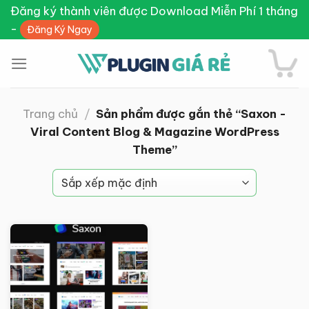
Skip
Đăng ký thành viên được Download Miễn Phí 1 tháng
to
-
Đăng Ký Ngay
content
Trang chủ
/
Sản phẩm được gắn thẻ “Saxon -
Viral Content Blog & Magazine WordPress
Theme”
Giảm giá!