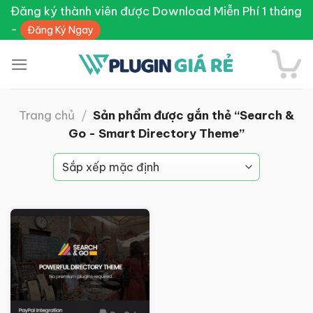
Skip
Đăng ký thành viên được Download Miễn Phí 1 tháng
to
-
Đăng Ký Ngay
content
Trang chủ
/
Sản phẩm được gắn thẻ “Search &
Go - Smart Directory Theme”
Giảm giá!