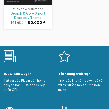
THEMES WORDPRESS
Search & Go – Smart
Directory Theme
Giá
Giá
141,659
₫
50,000
₫
gốc
hiện
là:
tại
141,659 ₫.
là:
50,000 ₫.
100% Bản Quyền
Tải Không Giới Hạn
Tất cả các Plugin và Theme
Truy cập kho tài nguyên đồ sộ
nguyên bản 100% theo Giấy
và tải xuống mọi thứ mà bạn
phép GPL.
muốn.