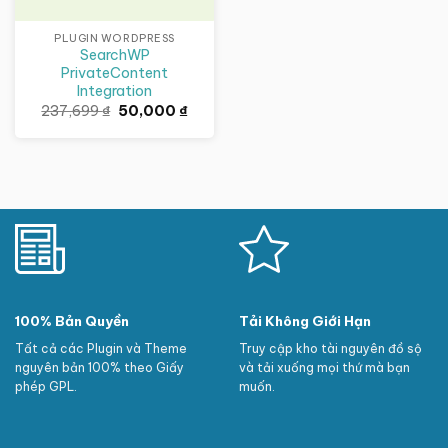
PLUGIN WORDPRESS
SearchWP
PrivateContent
Integration
Giá
Giá
237,699
₫
50,000
₫
gốc
hiện
là:
tại
237,699 ₫.
là:
50,000 ₫.
100% Bản Quyền
Tải Không Giới Hạn
Tất cả các Plugin và Theme
Truy cập kho tài nguyên đồ sộ
nguyên bản 100% theo Giấy
và tải xuống mọi thứ mà bạn
phép GPL.
muốn.