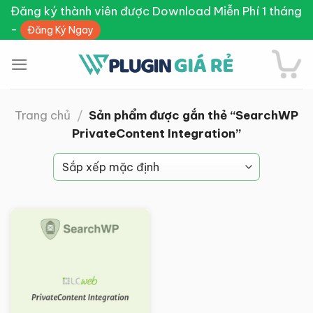
Skip
Đăng ký thành viên được Download Miễn Phí 1 tháng
to
-
Đăng Ký Ngay
content
Trang chủ
/
Sản phẩm được gắn thẻ “SearchWP
PrivateContent Integration”
Giảm giá!