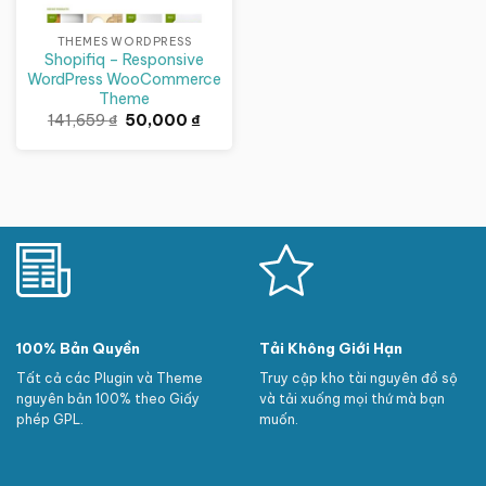
THEMES WORDPRESS
Shopifiq – Responsive
WordPress WooCommerce
Theme
Giá
Giá
141,659
₫
50,000
₫
gốc
hiện
là:
tại
141,659 ₫.
là:
50,000 ₫.
100% Bản Quyền
Tải Không Giới Hạn
Tất cả các Plugin và Theme
Truy cập kho tài nguyên đồ sộ
nguyên bản 100% theo Giấy
và tải xuống mọi thứ mà bạn
phép GPL.
muốn.