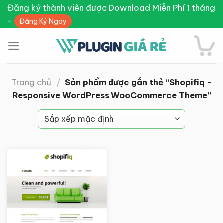
Skip
Đăng ký thành viên được Download Miễn Phí 1 tháng
to
-
Đăng Ký Ngay
content
Trang chủ
/
Sản phẩm được gắn thẻ “Shopifiq -
Responsive WordPress WooCommerce Theme”
Giảm giá!