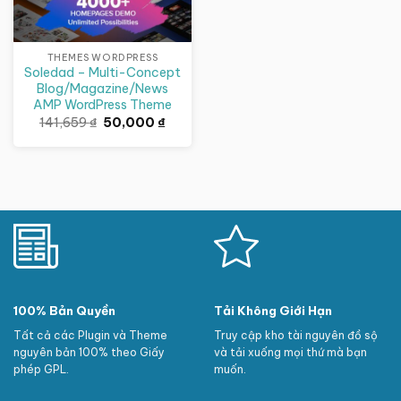
THEMES WORDPRESS
Soledad – Multi-Concept
Blog/Magazine/News
AMP WordPress Theme
Giá
Giá
141,659
₫
50,000
₫
gốc
hiện
là:
tại
141,659 ₫.
là:
50,000 ₫.
100% Bản Quyền
Tải Không Giới Hạn
Tất cả các Plugin và Theme
Truy cập kho tài nguyên đồ sộ
nguyên bản 100% theo Giấy
và tải xuống mọi thứ mà bạn
phép GPL.
muốn.