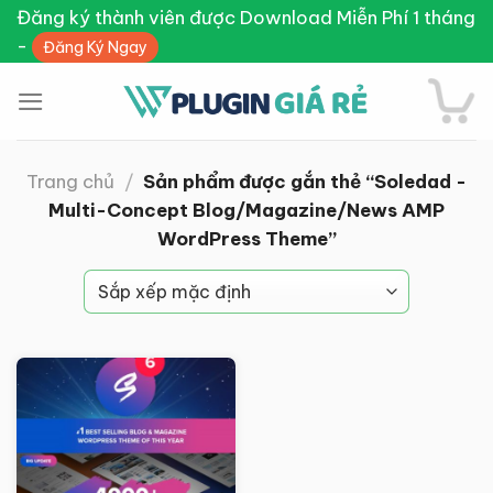
Skip
Đăng ký thành viên được Download Miễn Phí 1 tháng
to
-
Đăng Ký Ngay
content
Trang chủ
/
Sản phẩm được gắn thẻ “Soledad -
Multi-Concept Blog/Magazine/News AMP
WordPress Theme”
Giảm giá!