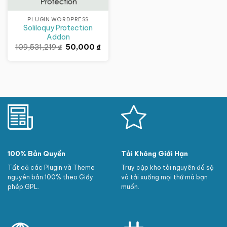
PLUGIN WORDPRESS
Soliloquy Protection
Addon
Giá
Giá
109,531,219
₫
50,000
₫
gốc
hiện
là:
tại
109,531,219 ₫.
là:
50,000 ₫.
100% Bản Quyền
Tải Không Giới Hạn
Tất cả các Plugin và Theme
Truy cập kho tài nguyên đồ sộ
nguyên bản 100% theo Giấy
và tải xuống mọi thứ mà bạn
phép GPL.
muốn.