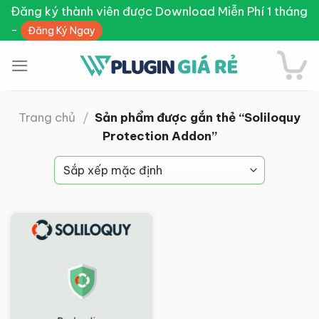
Skip
Đăng ký thành viên được Download Miễn Phí 1 tháng
to
-
Đăng Ký Ngay
content
Trang chủ
/
Sản phẩm được gắn thẻ “Soliloquy
Protection Addon”
Giảm giá!