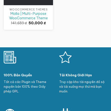
WOOCOMMERCE THEMES
Molla | Multi-Purpose
WooCommerce Theme
Giá
Giá
141,659
₫
50,000
₫
gốc
hiện
là:
tại
141,659 ₫.
là:
50,000 ₫.
100% Bản Quyền
Tải Không Giới Hạn
Tất cả các Plugin và Theme
Truy cập kho tài nguyên đồ sộ
nguyên bản 100% theo Giấy
và tải xuống mọi thứ mà bạn
phép GPL.
muốn.