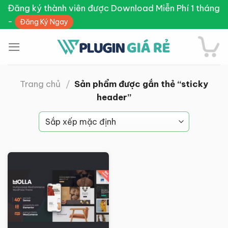
Skip
Đăng ký thành viên được Download Miễn Phí 1 tháng
to
-
Đăng Ký Ngay
content
Trang chủ
/
Sản phẩm được gắn thẻ “sticky
header”
Giảm giá!