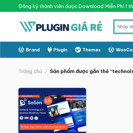
Skip
Đăng ký thành viên được Download Miễn Phí 1 t
to
content
Tìm
kiếm:
Brand
Plugin
Themes
WooCo
Trang chủ
/
Sản phẩm được gắn thẻ “technol
Giảm giá!