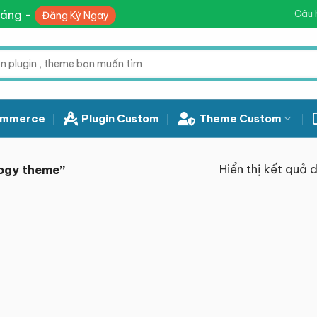
háng -
Câu 
Đăng Ký Ngay
mmerce
Plugin Custom
Theme Custom
Hiển thị kết quả 
ogy theme”