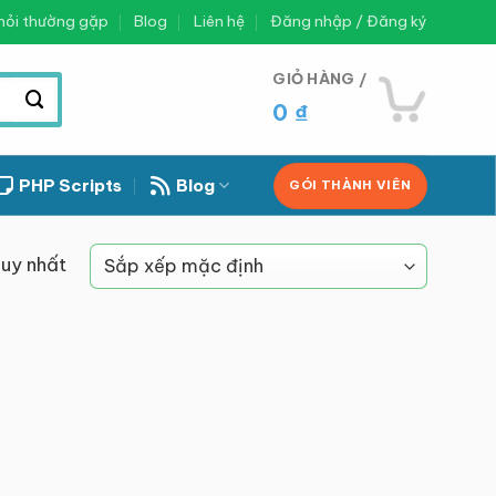
hỏi thường gặp
Blog
Liên hệ
Đăng nhập / Đăng ký
GIỎ HÀNG /
0
₫
PHP Scripts
Blog
GÓI THÀNH VIÊN
duy nhất