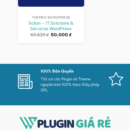
THEMES WORDPRESS
Solion – IT Solutions &
Services WordPress
Giá
Giá
69,629
₫
50,000
₫
gốc
hiện
là:
tại
69,629 ₫.
là:
50,000 ₫.
100% Bản Quyền
Tất cả các Plugin và Theme
nguyên bản 100% theo Giấy phép
GPL.