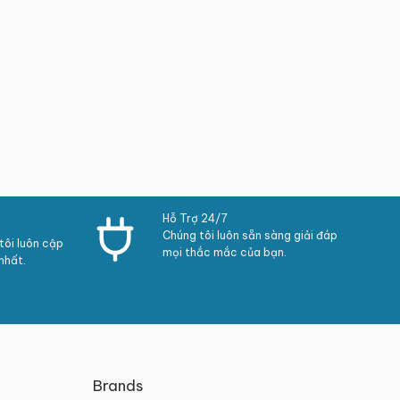
Hỗ Trợ 24/7
Chúng tôi luôn sẵn sàng giải đáp
ôi luôn cập
mọi thắc mắc của bạn.
nhất.
Brands