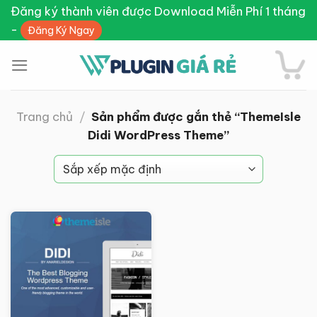
Skip
Đăng ký thành viên được Download Miễn Phí 1 tháng
to
-
Đăng Ký Ngay
content
Trang chủ
/
Sản phẩm được gắn thẻ “ThemeIsle
Didi WordPress Theme”
Giảm giá!