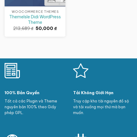
WOOCOMMERCE THEMES
ThemeIsle Didi WordPress
Theme
Giá
Giá
213,689
₫
50,000
₫
gốc
hiện
là:
tại
213,689 ₫.
là:
50,000 ₫.
100% Bản Quyền
Tải Không Giới Hạn
Tất cả các Plugin và Theme
Truy cập kho tài nguyên đồ sộ
nguyên bản 100% theo Giấy
và tải xuống mọi thứ mà bạn
phép GPL.
muốn.