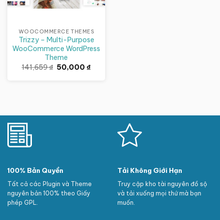
WOOCOMMERCE THEMES
Trizzy – Multi-Purpose
WooCommerce WordPress
Theme
Giá
Giá
141,659
₫
50,000
₫
gốc
hiện
là:
tại
141,659 ₫.
là:
50,000 ₫.
100% Bản Quyền
Tải Không Giới Hạn
Tất cả các Plugin và Theme
Truy cập kho tài nguyên đồ sộ
nguyên bản 100% theo Giấy
và tải xuống mọi thứ mà bạn
phép GPL.
muốn.