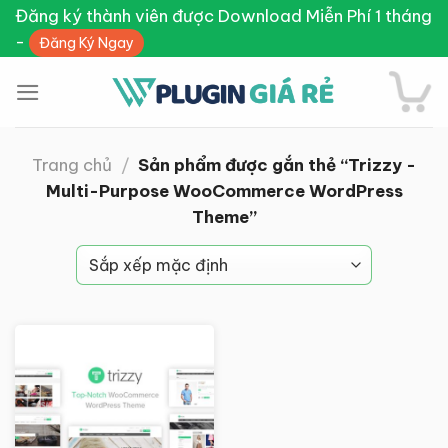
Skip
Đăng ký thành viên được Download Miễn Phí 1 tháng
to
-
Đăng Ký Ngay
content
Trang chủ
/
Sản phẩm được gắn thẻ “Trizzy -
Multi-Purpose WooCommerce WordPress
Theme”
Giảm giá!