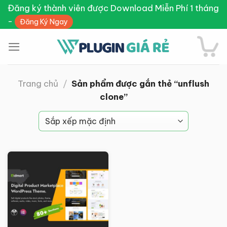
Skip
Đăng ký thành viên được Download Miễn Phí 1 tháng
to
-
Đăng Ký Ngay
content
Trang chủ
/
Sản phẩm được gắn thẻ “unflush
clone”
Giảm giá!