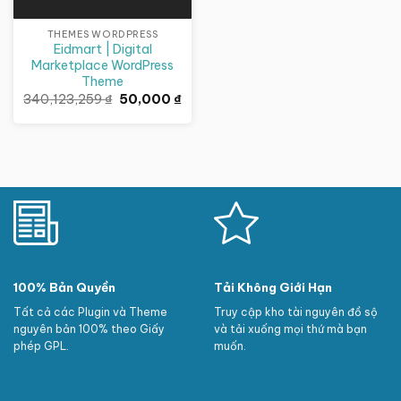
THEMES WORDPRESS
Eidmart | Digital
Marketplace WordPress
Theme
Giá
Giá
340,123,259
₫
50,000
₫
gốc
hiện
là:
tại
340,123,259 ₫.
là:
50,000 ₫.
100% Bản Quyền
Tải Không Giới Hạn
Tất cả các Plugin và Theme
Truy cập kho tài nguyên đồ sộ
nguyên bản 100% theo Giấy
và tải xuống mọi thứ mà bạn
phép GPL.
muốn.