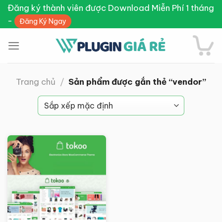
Skip
Đăng ký thành viên được Download Miễn Phí 1 tháng
to
-
Đăng Ký Ngay
content
Trang chủ
/
Sản phẩm được gắn thẻ “vendor”
Giảm giá!