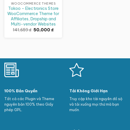
WOOCOMMERCE THEMES
Tokoo – Electronics Store
WooCommerce Theme for
Affiliates, Dropship and
Multi-vendor Websites
Giá
Giá
141,659
₫
50,000
₫
gốc
hiện
là:
tại
141,659 ₫.
là:
50,000 ₫.
100% Bản Quyền
Tải Không Giới Hạn
Tất cả các Plugin và Theme
Truy cập kho tài nguyên đồ sộ
nguyên bản 100% theo Giấy
và tải xuống mọi thứ mà bạn
phép GPL.
muốn.