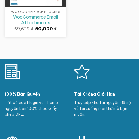
WOOCOMMERCE PLUGINS
WooCommerce Email
Attachments
Giá
Giá
69,629
₫
50,000
₫
gốc
hiện
là:
tại
69,629 ₫.
là:
50,000 ₫.
100% Bản Quyền
Tải Không Giới Hạn
Tất cả các Plugin và Theme
Truy cập kho tài nguyên đồ sộ
nguyên bản 100% theo Giấy
và tải xuống mọi thứ mà bạn
phép GPL.
muốn.