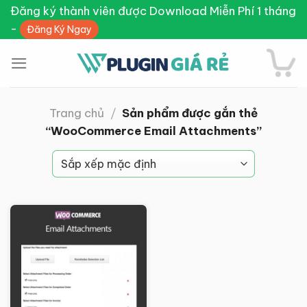
Skip
Đăng ký thành viên được Download Miễn Phí 1 tháng
to
-
Đăng Ký Ngay
content
Trang chủ
/
Sản phẩm được gắn thẻ
“WooCommerce Email Attachments”
Giảm giá!