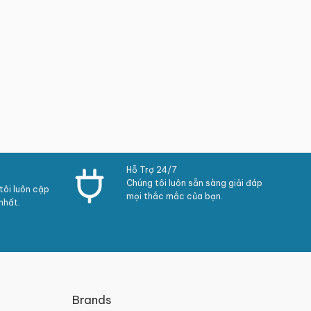
Hỗ Trợ 24/7
Chúng tôi luôn sẵn sàng giải đáp
ôi luôn cập
mọi thắc mắc của bạn.
nhất.
Brands