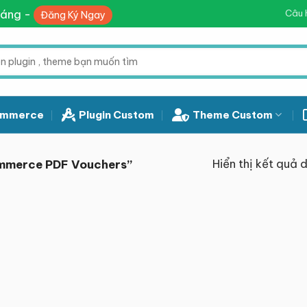
háng -
Câu 
Đăng Ký Ngay
mmerce
Plugin Custom
Theme Custom
Hiển thị kết quả 
mmerce PDF Vouchers”