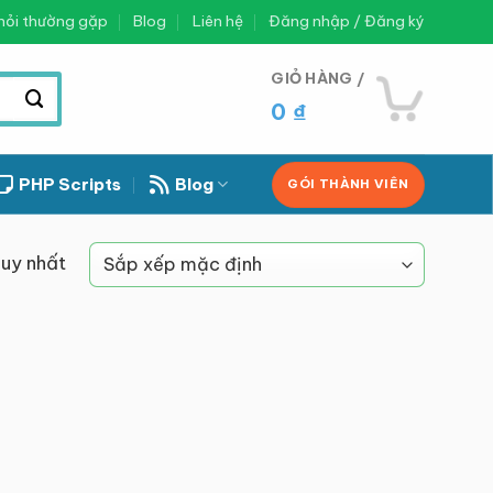
hỏi thường gặp
Blog
Liên hệ
Đăng nhập / Đăng ký
GIỎ HÀNG /
0
₫
PHP Scripts
Blog
GÓI THÀNH VIÊN
duy nhất