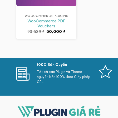
WOOCOMMERCE PLUGINS
WooCommerce PDF
Vouchers
Giá
Giá
93,639
₫
50,000
₫
gốc
hiện
là:
tại
93,639 ₫.
là:
50,000 ₫.
100% Bản Quyền
Tất cả các Plugin và Theme
nguyên bản 100% theo Giấy phép
GPL.