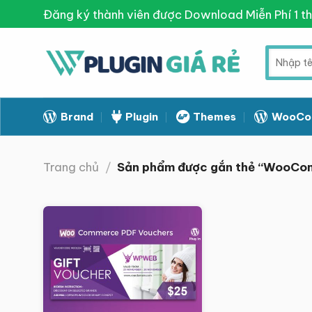
Skip
Đăng ký thành viên được Download Miễn Phí 1 t
to
content
Tìm
kiếm:
Brand
Plugin
Themes
WooCo
Trang chủ
/
Sản phẩm được gắn thẻ “WooCo
Giảm giá!