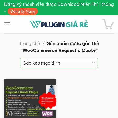
Skip
Đăng ký thành viên được Download Miễn Phí 1 tháng
to
-
Đăng Ký Ngay
content
Trang chủ
/
Sản phẩm được gắn thẻ
“WooCommerce Request a Quote”