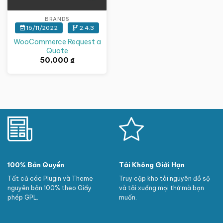
BRANDS
16/11/2022
2.4.3
WooCommerce Request a
Quote
50,000
₫
100% Bản Quyền
Tải Không Giới Hạn
Tất cả các Plugin và Theme
Truy cập kho tài nguyên đồ sộ
nguyên bản 100% theo Giấy
và tải xuống mọi thứ mà bạn
phép GPL.
muốn.