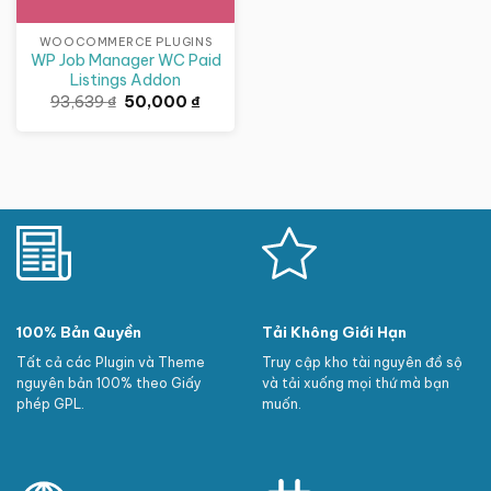
WOOCOMMERCE PLUGINS
WP Job Manager WC Paid
Listings Addon
Giá
Giá
93,639
₫
50,000
₫
gốc
hiện
là:
tại
93,639 ₫.
là:
50,000 ₫.
100% Bản Quyền
Tải Không Giới Hạn
Tất cả các Plugin và Theme
Truy cập kho tài nguyên đồ sộ
nguyên bản 100% theo Giấy
và tải xuống mọi thứ mà bạn
phép GPL.
muốn.