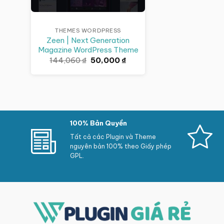
THEMES WORDPRESS
Zeen | Next Generation
Magazine WordPress Theme
Giá
Giá
144,060
₫
50,000
₫
gốc
hiện
là:
tại
144,060 ₫.
là:
50,000 ₫.
100% Bản Quyền
Tất cả các Plugin và Theme
nguyên bản 100% theo Giấy phép
GPL.