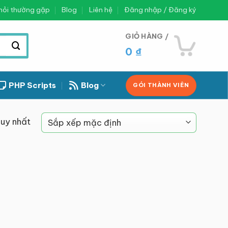
hỏi thường gặp
Blog
Liên hệ
Đăng nhập / Đăng ký
GIỎ HÀNG /
0
₫
PHP Scripts
Blog
GÓI THÀNH VIÊN
duy nhất