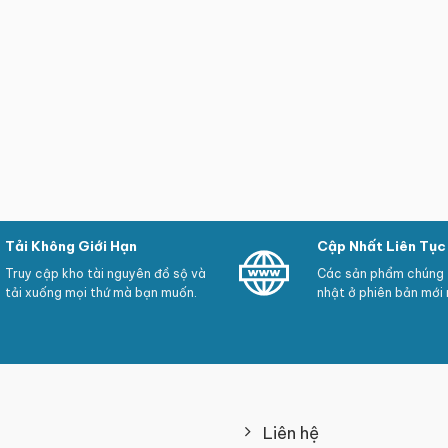
Tải Không Giới Hạn
Cập Nhất Liên Tục
Truy cập kho tài nguyên đồ sộ và
Các sản phẩm chúng t
tải xuống mọi thứ mà bạn muốn.
nhật ở phiên bản mới 
Liên hệ