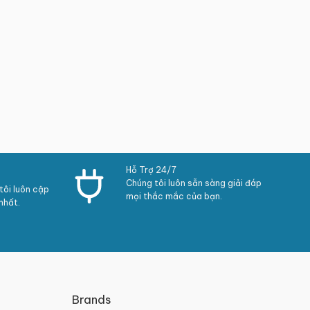
Hỗ Trợ 24/7
Chúng tôi luôn sẵn sàng giải đáp
ôi luôn cập
mọi thắc mắc của bạn.
nhất.
Brands