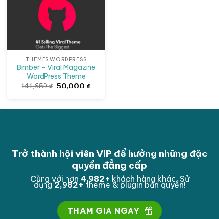
THEMES WORDPRESS
Bimber – Viral Magazine
WordPress Theme
Giá
Giá
141,659
₫
50,000
₫
gốc
hiện
là:
tại
141,659 ₫.
là:
50,000 ₫.
Trở thành hội viên VIP để hưởng những đặc
quyền đẳng cấp
Cùng với hơn
4,998
+
khách hàng khác. Sử
dụng
2,998
+
theme & plugin bản quyền!
THAM GIA NGAY