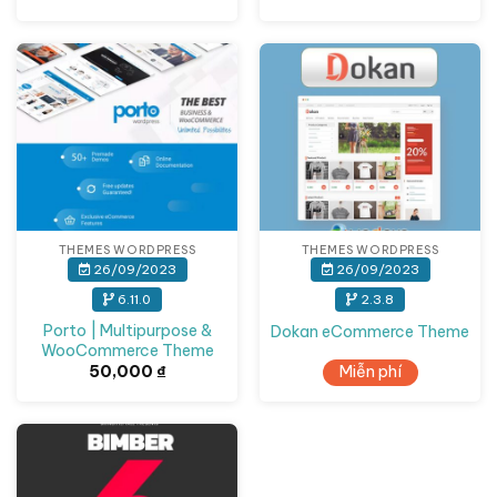
THEMES WORDPRESS
THEMES WORDPRESS
26/09/2023
26/09/2023
6.11.0
2.3.8
Porto | Multipurpose &
Dokan eCommerce Theme
WooCommerce Theme
50,000
₫
Miễn phí
Giảm giá!