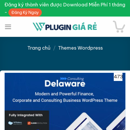
Skip
Đăng ký thành viên được Download Miễn Phí 1 tháng
to
-
Đăng Ký Ngay
content
Trang chủ
/
Themes Wordpress
Giảm giá!
473