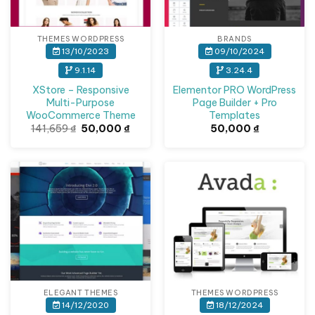
THEMES WORDPRESS
BRANDS
13/10/2023
09/10/2024
9.1.14
3.24.4
XStore – Responsive
Elementor PRO WordPress
Multi-Purpose
Page Builder + Pro
WooCommerce Theme
Templates
Giá
Giá
141,659
₫
50,000
₫
50,000
₫
gốc
hiện
là:
tại
141,659 ₫.
là:
50,000 ₫.
Giảm giá!
ELEGANT THEMES
THEMES WORDPRESS
14/12/2020
18/12/2024