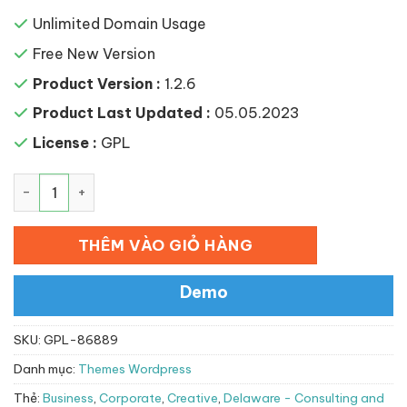
Unlimited Domain Usage
Free New Version
Product Version :
1.2.6
Product Last Updated :
05.05.2023
License :
GPL
Delaware – Consulting and Finance WordPress Theme số
THÊM VÀO GIỎ HÀNG
Demo
SKU:
GPL-86889
Danh mục:
Themes Wordpress
Thẻ:
Business
,
Corporate
,
Creative
,
Delaware - Consulting and