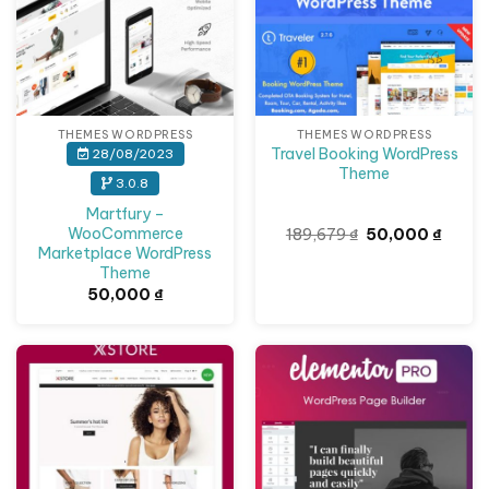
THEMES WORDPRESS
THEMES WORDPRESS
Travel Booking WordPress
28/08/2023
Theme
3.0.8
Martfury –
Giá
Giá
WooCommerce
189,679
₫
50,000
₫
gốc
hiện
Marketplace WordPress
là:
tại
Theme
189,679 ₫.
là:
50,00
50,000
₫
Giảm giá!