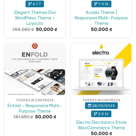
4.7.7
7.11.13
Elegant Themes Divi
Avada Theme |
WordPress Theme +
Responsive Multi-Purpose
Layouts
Theme
Giá
Giá
144,060
₫
50,000
₫
50,000
₫
gốc
hiện
là:
tại
144,060 ₫.
là:
50,000 ₫.
Giảm giá!
THEMES WORDPRESS
THEMES WORDPRESS
Enfold – Responsive Multi-
28/09/2023
Purpose Theme
3.3.12
Giá
Giá
141,659
₫
50,000
₫
gốc
hiện
Electro Electronics Store
là:
tại
WooCommerce Theme
141,659 ₫.
là:
50,000 ₫.
50,000
₫