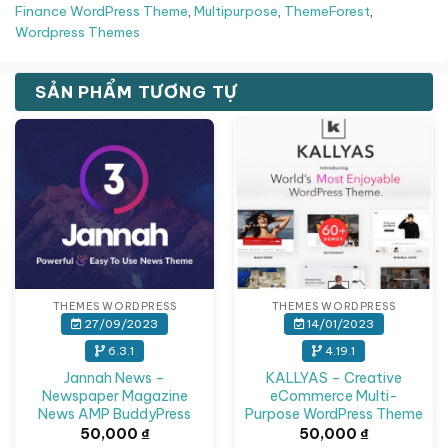
Finance WordPress Theme
,
Multipurpose
,
ThemeForest
,
Wordpress Themes
SẢN PHẨM TƯƠNG TỰ
THEMES WORDPRESS
THEMES WORDPRESS
27/09/2023
14/01/2023
6.3.1
4.19.1
Jannah News –
KALLYAS – Creative
Newspaper Magazine
eCommerce Multi-
News AMP BuddyPress
Purpose WordPress Theme
50,000
₫
50,000
₫