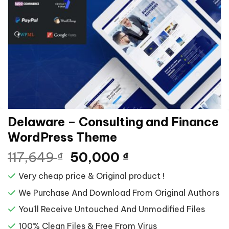
Delaware – Consulting and Finance
WordPress Theme
Giá
Giá
117,649
50,000
₫
₫
gốc
hiện
Very cheap price & Original product !
là:
tại
117,649 ₫.
là:
We Purchase And Download From Original Authors
50,000 ₫.
You’ll Receive Untouched And Unmodified Files
100% Clean Files & Free From Virus