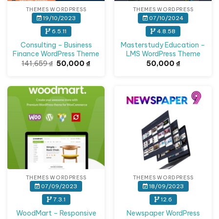
THEMES WORDPRESS
THEMES WORDPRESS
19/10/2023
07/10/2024
6.5.11
4.8.58
Consulting – Business
Masterstudy Education –
Finance WordPress Theme
LMS WordPress Theme
Giá
Giá
141,659
₫
50,000
₫
50,000
₫
gốc
hiện
là:
tại
141,659 ₫.
là:
50,000 ₫.
THEMES WORDPRESS
THEMES WORDPRESS
07/09/2023
18/09/2023
7.3.1
12.6
WoodMart – Responsive
Newspaper WordPress