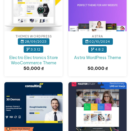
THEMES WORDPRESS
ASTRA
28/09/2023
02/10/2024
3.3.12
4.8.2
Electro Electronics Store
Astra WordPress Theme
WooCommerce Theme
50,000
₫
50,000
₫
Giảm giá!