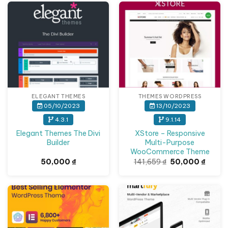
Giảm giá!
ELEGANT THEMES
THEMES WORDPRESS
05/10/2023
13/10/2023
4.3.1
9.1.14
Elegant Themes The Divi
XStore – Responsive
Builder
Multi-Purpose
WooCommerce Theme
Giá
Giá
50,000
₫
141,659
₫
50,000
₫
gốc
hiện
là:
tại
141,659 ₫.
là:
50,000