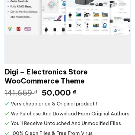
Digi – Electronics Store
WooCommerce Theme
Giá
Giá
141,659
50,000
₫
₫
gốc
hiện
Very cheap price & Original product !
là:
tại
141,659 ₫.
là:
We Purchase And Download From Original Authors
50,000 ₫.
You’ll Receive Untouched And Unmodified Files
100% Clean Files & Free From Virus