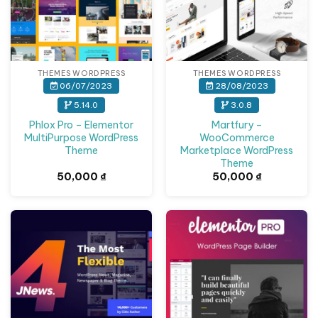
THEMES WORDPRESS
THEMES WORDPRESS
06/07/2023
28/08/2023
5.14.0
3.0.8
Phlox Pro – Elementor
Martfury –
MultiPurpose WordPress
WooCommerce
Theme
Marketplace WordPress
Theme
50,000
₫
50,000
₫