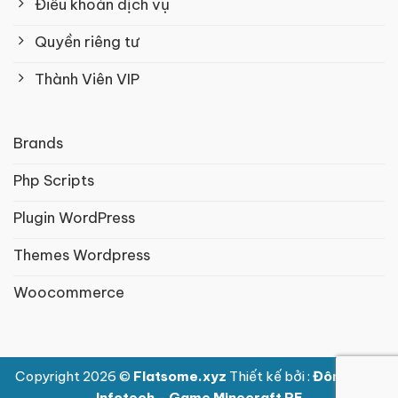
Điều khoản dịch vụ
Quyền riêng tư
Thành Viên VIP
Brands
Php Scripts
Plugin WordPress
Themes Wordpress
Woocommerce
Copyright 2026 ©
Flatsome.xyz
Thiết kế bởi :
Đông Nam
Infotech
-
Game Minecraft PE