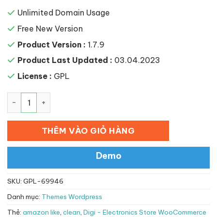
Unlimited Domain Usage
Free New Version
Product Version :
1.7.9
Product Last Updated :
03.04.2023
License :
GPL
Digi – Electronics Store WooCommerce Theme số lượng
THÊM VÀO GIỎ HÀNG
Demo
SKU:
GPL-69946
Danh mục:
Themes Wordpress
Thẻ:
amazon like
,
clean
,
Digi - Electronics Store WooCommerce