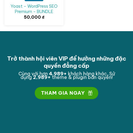
Yoast – WordPress SEO
Premium – BUNDLE
50,000
₫
Trở thành hội viên VIP để hưởng những đặc
quyền đẳng cấp
Cùng với hơn
4,993
+
khách hàng khác. Sử
dụng
2,993
+
theme & plugin bản quyền!
THAM GIA NGAY