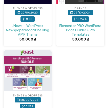
THEMES WORDPRESS
BRANDS
25/10/2023
09/10/2024
11.1.3
3.24.4
JNews – WordPress
Elementor PRO WordPress
Newspaper Magazine Blog
Page Builder + Pro
AMP Theme
Templates
50,000
₫
50,000
₫
THEMES WORDPRESS
28/09/2023
3.15.1