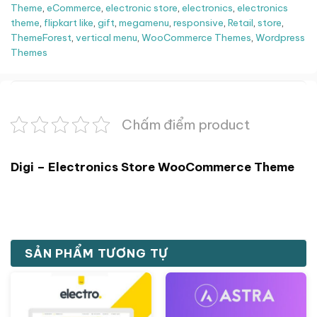
Theme
,
eCommerce
,
electronic store
,
electronics
,
electronics
theme
,
flipkart like
,
gift
,
megamenu
,
responsive
,
Retail
,
store
,
ThemeForest
,
vertical menu
,
WooCommerce Themes
,
Wordpress
Themes
Chấm điểm product
Digi – Electronics Store WooCommerce Theme
SẢN PHẨM TƯƠNG TỰ