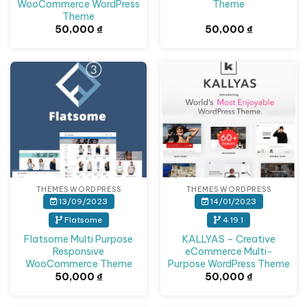
WooCommerce WordPress
Theme
Theme
50,000
₫
50,000
₫
THEMES WORDPRESS
THEMES WORDPRESS
13/09/2023
14/01/2023
Flatsome
4.19.1
Flatsome Multi Purpose
KALLYAS – Creative
Responsive
eCommerce Multi-
WooCommerce Theme
Purpose WordPress Theme
50,000
₫
50,000
₫