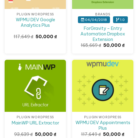
PLUGIN WORDPRESS
BRANDS
WPMU DEV Google
04/04/2018
1.0
Analytics Plus
ForGravity – Entry
Automation Dropbox
Giá
Giá
117,649
₫
50,000
₫
Extension
gốc
hiện
là:
tại
Giá
Giá
165,669
₫
50,000
₫
117,649 ₫.
là:
gốc
hiện
50,000 ₫.
là:
tại
165,669 ₫.
là:
50,00
Giảm giá!
Giảm giá!
PLUGIN WORDPRESS
PLUGIN WORDPRESS
WPMU DEV Appointments
MainWP URL Extractor
Plus
Giá
Giá
Giá
Giá
93,639
₫
50,000
₫
117,649
₫
50,000
₫