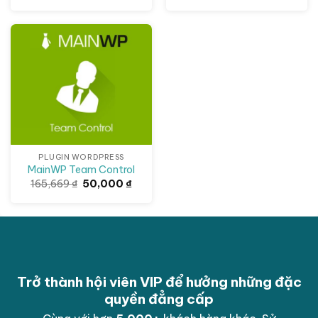
gốc
hiện
gốc
hiện
là:
tại
là:
tại
93,639 ₫.
là:
117,649 ₫.
là:
50,000 ₫.
50,000
Giảm giá!
PLUGIN WORDPRESS
MainWP Team Control
Giá
Giá
165,669
₫
50,000
₫
gốc
hiện
là:
tại
165,669 ₫.
là:
50,000 ₫.
Trở thành hội viên VIP để hưởng những đặc
quyền đẳng cấp