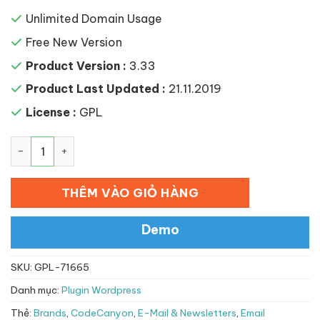
Unlimited Domain Usage
Free New Version
Product Version :
3.33
Product Last Updated :
21.11.2019
License :
GPL
Email Customizer for WooCommerce số lượng
THÊM VÀO GIỎ HÀNG
Demo
SKU:
GPL-71665
Danh mục:
Plugin Wordpress
Thẻ:
Brands
,
CodeCanyon
,
E-Mail & Newsletters
,
Email