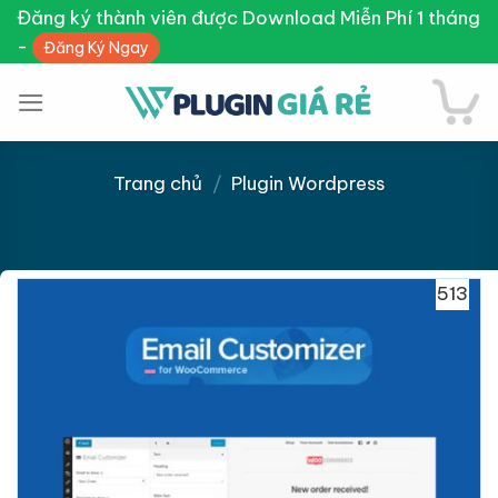
Skip
Đăng ký thành viên được Download Miễn Phí 1 tháng
to
-
Đăng Ký Ngay
content
Trang chủ
/
Plugin Wordpress
Giảm giá!
513