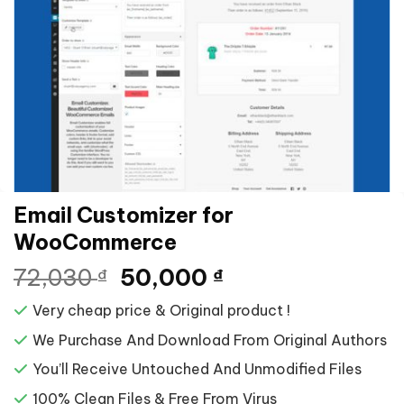
Email Customizer for
WooCommerce
Giá
Giá
72,030
50,000
₫
₫
gốc
hiện
Very cheap price & Original product !
là:
tại
72,030 ₫.
là:
We Purchase And Download From Original Authors
50,000 ₫.
You’ll Receive Untouched And Unmodified Files
100% Clean Files & Free From Virus