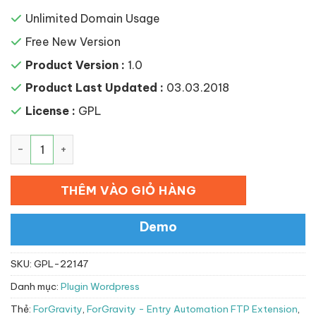
Unlimited Domain Usage
Free New Version
Product Version :
1.0
Product Last Updated :
03.03.2018
License :
GPL
ForGravity – Entry Automation FTP Extension số lượng
THÊM VÀO GIỎ HÀNG
Demo
SKU:
GPL-22147
Danh mục:
Plugin Wordpress
Thẻ:
ForGravity
,
ForGravity - Entry Automation FTP Extension
,