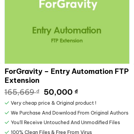
ForGravity – Entry Automation FTP
Extension
Giá
Giá
165,669
50,000
₫
₫
gốc
hiện
Very cheap price & Original product !
là:
tại
165,669 ₫.
là:
We Purchase And Download From Original Authors
50,000 ₫.
You’ll Receive Untouched And Unmodified Files
100% Clean Files & Free From Virus