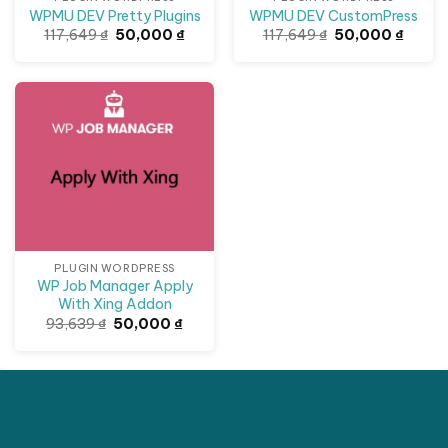
WPMU DEV Pretty Plugins
WPMU DEV CustomPress
Giá
Giá
Giá
Giá
117,649
₫
50,000
₫
117,649
₫
50,000
₫
gốc
hiện
gốc
hiện
là:
tại
là:
tại
117,649 ₫.
là:
117,649 ₫.
là:
50,000 ₫.
50,000
Giảm giá!
PLUGIN WORDPRESS
WP Job Manager Apply
With Xing Addon
Giá
Giá
93,639
₫
50,000
₫
gốc
hiện
là:
tại
93,639 ₫.
là:
50,000 ₫.