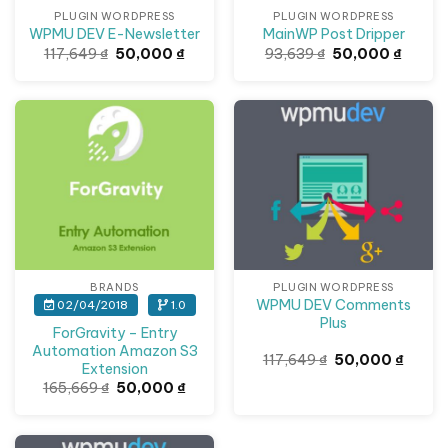
PLUGIN WORDPRESS
PLUGIN WORDPRESS
WPMU DEV E-Newsletter
MainWP Post Dripper
Giá
Giá
Giá
Giá
117,649
₫
50,000
₫
93,639
₫
50,000
₫
gốc
hiện
gốc
hiện
là:
tại
là:
tại
117,649 ₫.
là:
93,639 ₫.
là:
50,000 ₫.
50,000
Giảm giá!
Giảm giá!
BRANDS
PLUGIN WORDPRESS
WPMU DEV Comments
02/04/2018
1.0
Plus
ForGravity – Entry
Automation Amazon S3
Giá
Giá
117,649
₫
50,000
₫
Extension
gốc
hiện
là:
tại
Giá
Giá
165,669
₫
50,000
₫
117,649 ₫.
là:
gốc
hiện
50,000
là:
tại
165,669 ₫.
là:
50,000 ₫.
Giảm giá!