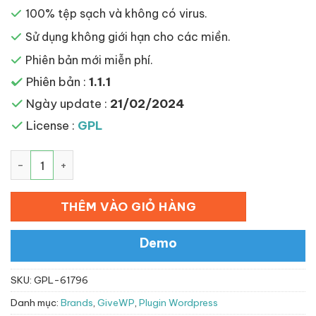
100% tệp sạch và không có virus.
Sử dụng không giới hạn cho các miền.
Phiên bản mới miễn phí.
Phiên bản :
1.1.1
Ngày update :
21/02/2024
License :
GPL
Give – Paytm Gateway số lượng
THÊM VÀO GIỎ HÀNG
Demo
SKU:
GPL-61796
Danh mục:
Brands
,
GiveWP
,
Plugin Wordpress