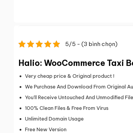
5/5 - (3 bình chọn)
Halio: WooCommerce Taxi B
Very cheap price & Original product !
We Purchase And Download From Original Au
You’ll Receive Untouched And Unmodified Fil
100% Clean Files & Free From Virus
Unlimited Domain Usage
Free New Version