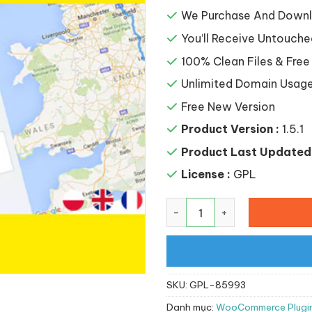
là:
72,030
We Purchase And Downlo
You’ll Receive Untouche
100% Clean Files & Free
Unlimited Domain Usag
Free New Version
Product Version :
1.5.1
Product Last Updated 
License :
GPL
Halio: WooCommerce Taxi B
SKU:
GPL-85993
Danh mục:
WooCommerce Plugi