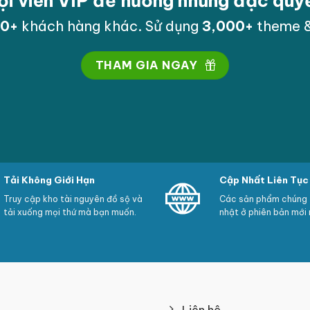
ội viên VIP để hưởng những đặc qu
00
+
khách hàng khác. Sử dụng
3,000
+
theme &
THAM GIA NGAY
Tải Không Giới Hạn
Cập Nhất Liên Tục
Truy cập kho tài nguyên đồ sộ và
Các sản phẩm chúng t
tải xuống mọi thứ mà bạn muốn.
nhật ở phiên bản mới 
Liên hệ