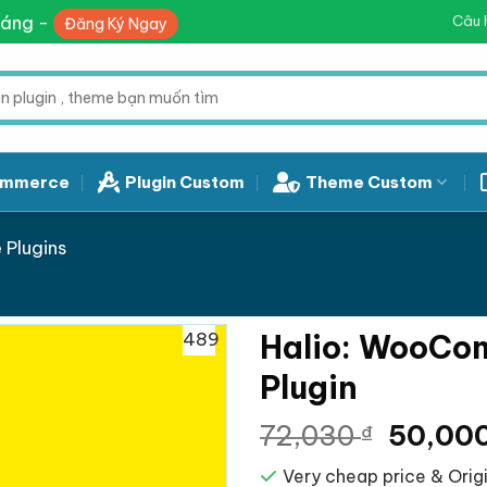
háng -
Câu 
Đăng Ký Ngay
mmerce
Plugin Custom
Theme Custom
Plugins
489
Halio: WooCo
Plugin
Giá
72,030
50,00
₫
gốc
Very cheap price & Origi