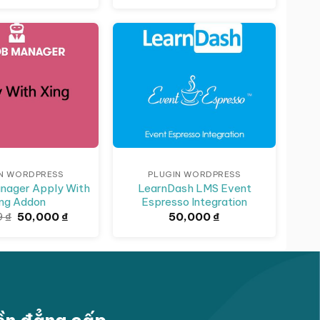
là:
tại
165,669 ₫.
là:
50,000 ₫.
N WORDPRESS
PLUGIN WORDPRESS
nager Apply With
LearnDash LMS Event
ng Addon
Espresso Integration
Giá
Giá
9
₫
50,000
₫
50,000
₫
gốc
hiện
là:
tại
93,639 ₫.
là:
50,000 ₫.