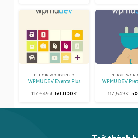
50,000 ₫.
Giảm giá!
Giảm giá!
PLUGIN WORDPRESS
PLUGIN WOR
WPMU DEV Events Plus
WPMU DEV Prett
Giá
Giá
Gi
117,649
₫
50,000
₫
117,649
₫
50
gốc
hiện
gố
là:
tại
là:
117,649 ₫.
là:
117
50,000 ₫.