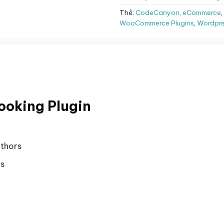
Thẻ:
CodeCanyon
,
eCommerce
,
WooCommerce Plugins
,
Wordpre
ooking Plugin
thors
es