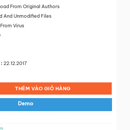
tại
 ₫.
là:
ad From Original Authors
50,000 ₫.
d And Unmodified Files
 From Virus
e
:
22.12.2017
ooking Plugin số lượng
THÊM VÀO GIỎ HÀNG
Demo
ns