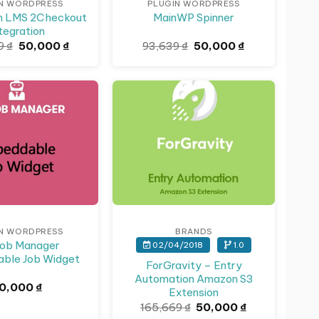
N WORDPRESS
PLUGIN WORDPRESS
h LMS 2Checkout
MainWP Spinner
tegration
Giá
Giá
Giá
Giá
59
₫
50,000
₫
93,639
₫
50,000
₫
gốc
hiện
gốc
hiện
là:
tại
là:
tại
141,659 ₫.
là:
93,639 ₫.
là:
50,000 ₫.
50,000 ₫.
Giảm giá!
N WORDPRESS
BRANDS
ob Manager
02/04/2018
1.0
ble Job Widget
ForGravity – Entry
Automation Amazon S3
0,000
₫
Extension
Giá
Giá
165,669
₫
50,000
₫
gốc
hiện