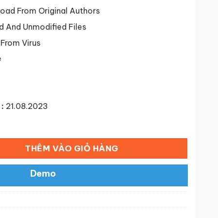
tại
9 ₫.
là:
ad From Original Authors
50,000 ₫.
d And Unmodified Files
 From Virus
e
:
21.08.2023
e WordPress Theme with Page Builder số lượng
THÊM VÀO GIỎ HÀNG
Demo