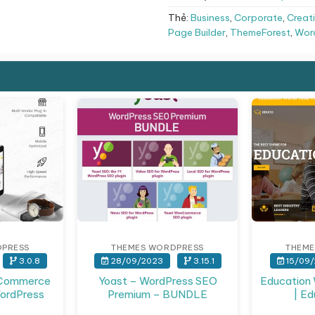
Thẻ:
Business
,
Corporate
,
Creat
Page Builder
,
ThemeForest
,
Wor
DPRESS
THEMES WORDPRESS
THEME
3.0.8
28/09/2023
3.15.1
15/09/
oCommerce
Yoast – WordPress SEO
Education
ordPress
Premium – BUNDLE
| E
e