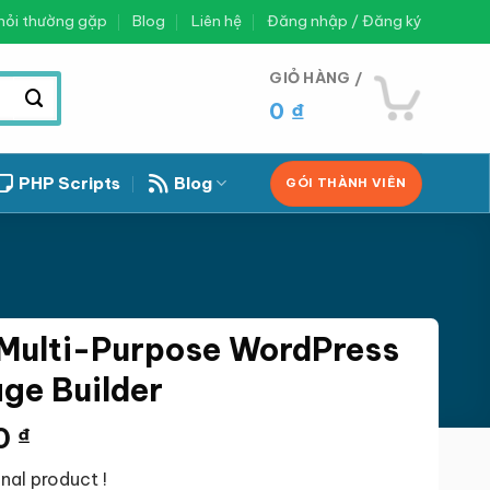
hỏi thường gặp
Blog
Liên hệ
Đăng nhập / Đăng ký
GIỎ HÀNG /
0
₫
PHP Scripts
Blog
GÓI THÀNH VIÊN
Multi-Purpose WordPress
ge Builder
Giá
0
₫
hiện
nal product !