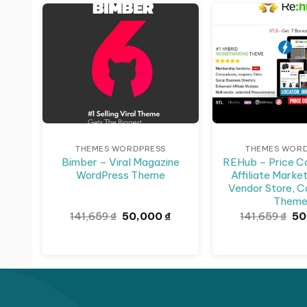
Giảm giá!
Giảm giá!
THEMES WORDPRESS
THEMES WOR
Bimber – Viral Magazine
REHub – Price C
WordPress Theme
Affiliate Market
Vendor Store, 
Them
Giá
Giá
Gi
141,659
₫
50,000
₫
141,659
₫
50
gốc
hiện
gố
là:
tại
là:
141,659 ₫.
là:
141
50,000 ₫.