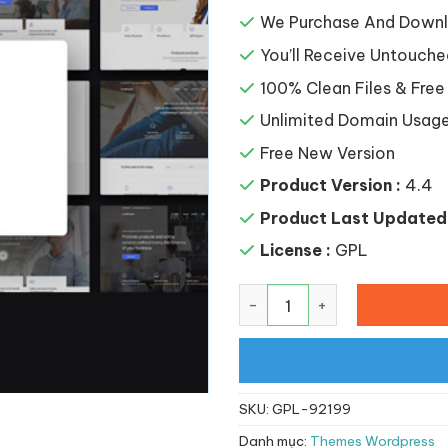
là:
117,64
We Purchase And Downlo
You’ll Receive Untouche
100% Clean Files & Free
Unlimited Domain Usag
Free New Version
Product Version :
4.4
Product Last Updated 
License :
GPL
LeadEngine – Multi-Purpos
SKU:
GPL-92199
Danh mục:
Themes Wordpress