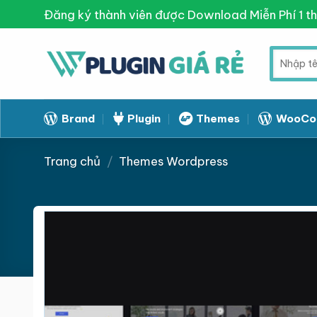
Skip
Đăng ký thành viên được Download Miễn Phí 1 t
to
content
Tìm
kiếm:
Brand
Plugin
Themes
WooCo
Trang chủ
/
Themes Wordpress
Giảm giá!