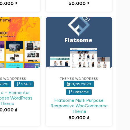
0,000
₫
50,000
₫
S WORDPRESS
THEMES WORDPRESS
2023
5.14.0
13/09/2023
ro – Elementor
Flatsome
rpose WordPress
Flatsome Multi Purpose
Theme
Responsive WooCommerce
0,000
₫
Theme
50,000
₫