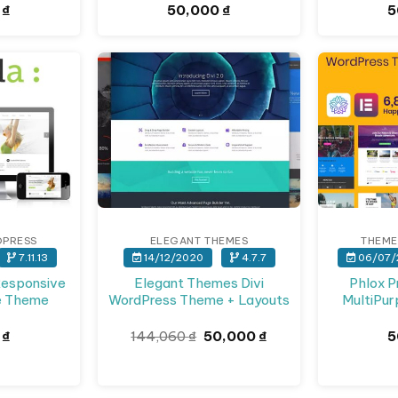
0
₫
50,000
₫
5
Giảm giá!
DPRESS
ELEGANT THEMES
THEME
7.11.13
14/12/2020
4.7.7
06/07/
Responsive
Elegant Themes Divi
Phlox P
e Theme
WordPress Theme + Layouts
MultiPu
Giá
Giá
0
₫
144,060
₫
50,000
₫
5
gốc
hiện
là:
tại
144,060 ₫.
là:
50,000 ₫.