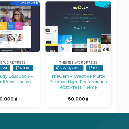
S WORDPRESS
THEMES WORDPRESS
2024
4.8.58
22/10/2023
5.9.1
udy Education –
TheGem – Creative Multi-
rdPress Theme
Purpose High-Performance
WordPress Theme
0,000
₫
50,000
₫