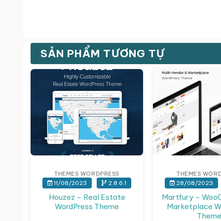
SẢN PHẨM TƯƠNG TỰ
Giảm giá!
THEMES WORDPRESS
THEMES WOR
11/08/2023
2.8.6.1
28/08/2023
Houzez – Real Estate
Martfury – Wo
WordPress Theme
Marketplace W
Them