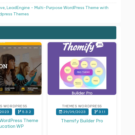
ive
,
LeadEngine - Multi-Purpose WordPress Theme with
dpress Themes
S WORDPRESS
THEMES WORDPRESS
2023
5.3.2
29/09/2023
3.1.1
 WordPress Theme
Themify Builder Pro
ducation WP