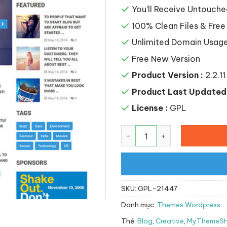
You’ll Receive Untouche
100% Clean Files & Free
Unlimited Domain Usag
Free New Version
Product Version :
2.2.11
Product Last Updated 
License :
GPL
MyThemeShop Best WordPr
SKU:
GPL-21447
Danh mục:
Themes Wordpress
Thẻ:
Blog
,
Creative
,
MyThemeS