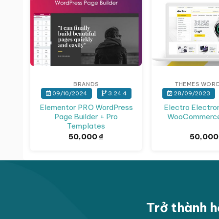
BRANDS
THEMES WOR
09/10/2024
3.24.4
28/09/2023
Elementor PRO WordPress
Electro Electro
Page Builder + Pro
WooCommerc
Templates
50,000
₫
50,00
Trở thành h