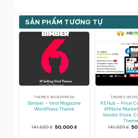
SẢN PHẨM TƯƠNG TỰ
Giảm giá!
Giảm giá!
THEMES WORDPRESS
THEMES WOR
Bimber – Viral Magazine
REHub – Price C
WordPress Theme
Affiliate Market
Vendor Store, 
Them
Giá
Giá
Gi
141,659
₫
50,000
₫
141,659
₫
50
gốc
hiện
gố
là:
tại
là: