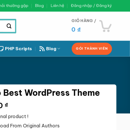
hỏi thường gặp
Blog
Liên hệ
Đăng nhập / Đăng ký
GIỎ HÀNG /
0
₫
PHP Scripts
Blog
GÓI THÀNH VIÊN
Best WordPress Theme
Giá
0
₫
hiện
nal product !
tại
 ₫.
là:
ad From Original Authors