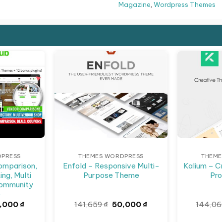
Magazine
,
Wordpress Themes
Giảm giá!
Giảm giá!
DPRESS
THEMES WORDPRESS
THEME
omparison,
Enfold – Responsive Multi-
Kalium – C
ing, Multi
Purpose Theme
Pro
Community
e
á
Giá
Giá
Giá
,000
₫
141,659
₫
50,000
₫
144,0
c
hiện
gốc
hiện
tại
là:
tại