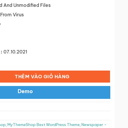
50,000 ₫.
d And Unmodified Files
 From Virus
e
:
07.10.2021
ess Theme số lượng
THÊM VÀO GIỎ HÀNG
Demo
hop
,
MyThemeShop Best WordPress Theme
,
Newspaper -