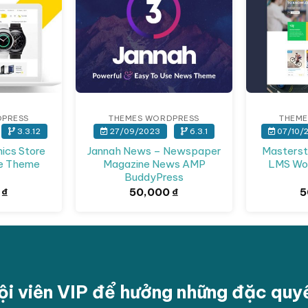
DPRESS
THEMES WORDPRESS
THEME
3.3.12
27/09/2023
6.3.1
07/10/
nics Store
Jannah News – Newspaper
Masterst
e Theme
Magazine News AMP
LMS Wo
BuddyPress
0
₫
50,000
₫
5
ội viên VIP để hưởng những đặc qu