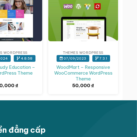
S WORDPRESS
THEMES WORDPRESS
2024
4.8.58
07/09/2023
7.3.1
udy Education –
WoodMart – Responsive
rdPress Theme
WooCommerce WordPress
Theme
0,000
₫
50,000
₫
yền đẳng cấp