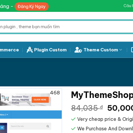
háng -
Câu 
Đăng Ký Ngay
mmerce
Plugin Custom
Theme Custom
468
MyThemeShop 
Giá
84,035
50,00
₫
gốc
Very cheap price & Origi
là:
84,035
We Purchase And Downlo