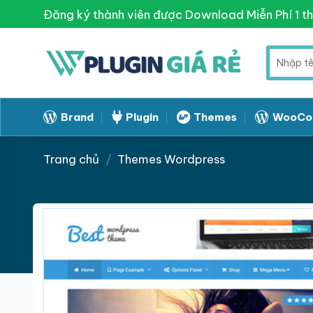
Skip
Đăng ký thành viên được Download Miễn Phí 1 t
to
content
Tìm
kiếm:
Brand
Plugin
Themes
WooCo
Trang chủ
/
Themes Wordpress
Giảm giá!