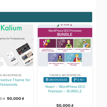
S WORDPRESS
THEMES WORDPRESS
reative Theme for
28/09/2023
3.15.1
fessionals
Yoast – WordPress SEO
Premium – BUNDLE
Giá
Giá
60
₫
50,000
₫
gốc
hiện
50,000
₫
là:
tại