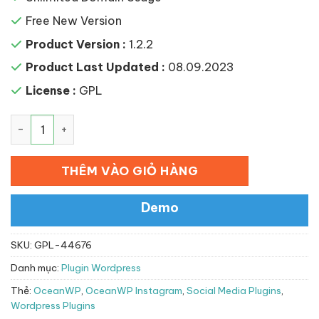
Free New Version
Product Version :
1.2.2
Product Last Updated :
08.09.2023
License :
GPL
OceanWP Instagram số lượng
THÊM VÀO GIỎ HÀNG
Demo
SKU:
GPL-44676
Danh mục:
Plugin Wordpress
Thẻ:
OceanWP
,
OceanWP Instagram
,
Social Media Plugins
,
Wordpress Plugins