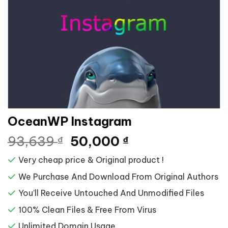
OceanWP Instagram
Giá
Giá
93,639
50,000
₫
₫
gốc
hiện
Very cheap price & Original product !
là:
tại
93,639 ₫.
là:
We Purchase And Download From Original Authors
50,000 ₫.
You’ll Receive Untouched And Unmodified Files
100% Clean Files & Free From Virus
Unlimited Domain Usage