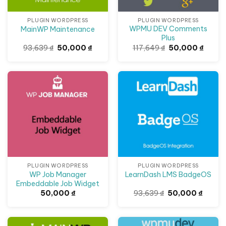
PLUGIN WORDPRESS
PLUGIN WORDPRESS
WPMU DEV Comments
MainWP Maintenance
Plus
Giá
Giá
Giá
Giá
93,639
₫
50,000
₫
117,649
₫
50,000
₫
gốc
hiện
gốc
hiện
là:
tại
là:
tại
93,639 ₫.
là:
117,649 ₫.
là:
50,000 ₫.
50,000
Giảm giá!
PLUGIN WORDPRESS
PLUGIN WORDPRESS
WP Job Manager
LearnDash LMS BadgeOS
Embeddable Job Widget
Giá
Giá
50,000
₫
93,639
₫
50,000
₫
gốc
hiện
là:
tại
93,639 ₫.
là:
50,000
Giảm giá!
Giảm giá!