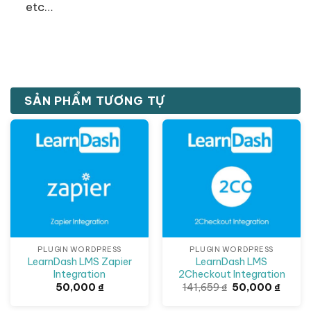
etc…
SẢN PHẨM TƯƠNG TỰ
Giảm giá!
PLUGIN WORDPRESS
PLUGIN WORDPRESS
LearnDash LMS Zapier
LearnDash LMS
Integration
2Checkout Integration
Giá
Giá
50,000
₫
141,659
₫
50,000
₫
gốc
hiện
là:
tại