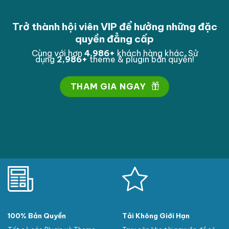
Trở thành hội viên VIP để hưởng những đặc
quyền đẳng cấp
Cùng với hơn
4,999
+
khách hàng khác. Sử
dụng
2,999
+
theme & plugin bản quyền!
THAM GIA NGAY
100% Bản Quyền
Tải Không Giới Hạn