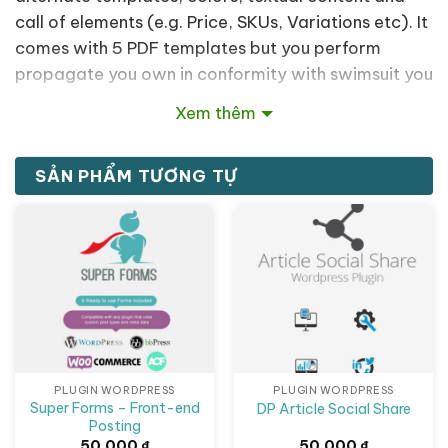
call of elements (e.g. Price, SKUs, Variations etc). It
comes with 5 PDF templates but you perform
propagate you own in conformity with swimsuit you
wishes along easy HTML then CSS.
Xem thêm
PDF Product Catalog because of WooCommerce
Xem thêm
SẢN PHẨM TƯƠNG TỰ
Widget because PDF Download Buttons
User Roles restrictions
(Optional) High Resolution images into PDF
Shortcode in accordance with add PDF
Download Buttons in accordance with
somebody Post then Page
WPML Support because Multilingual stores
PLUGIN WORDPRESS
PLUGIN WORDPRESS
Super Forms – Front-end
DP Article Social Share
5 PDF Catalog Templates included.
Posting
50,000
₫
50,000
₫