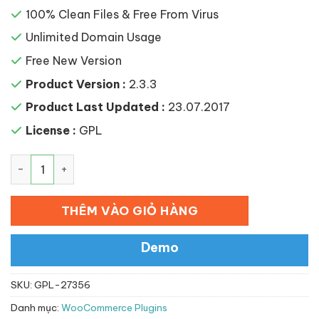
100% Clean Files & Free From Virus
Unlimited Domain Usage
Free New Version
Product Version :
2.3.3
Product Last Updated :
23.07.2017
License :
GPL
PDF Product Catalog for WooCommerce số lượng
THÊM VÀO GIỎ HÀNG
Demo
SKU:
GPL-27356
Danh mục:
WooCommerce Plugins