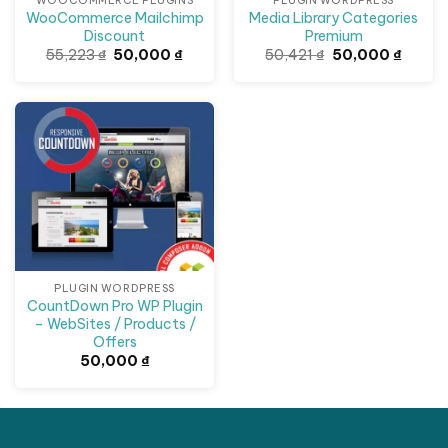
WooCommerce Mailchimp
Media Library Categories
Discount
Premium
Giá
Giá
Giá
Giá
55,223
₫
50,000
₫
50,421
₫
50,000
₫
gốc
hiện
gốc
hiện
là:
tại
là:
tại
55,223 ₫.
là:
50,421 ₫.
là:
50,000 ₫.
50,000
PLUGIN WORDPRESS
CountDown Pro WP Plugin
– WebSites / Products /
Offers
50,000
₫