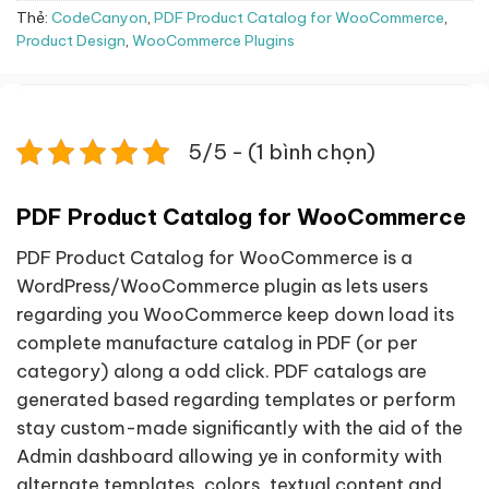
Thẻ:
CodeCanyon
,
PDF Product Catalog for WooCommerce
,
Product Design
,
WooCommerce Plugins
5/5 - (1 bình chọn)
PDF Product Catalog for WooCommerce
PDF Product Catalog for WooCommerce is a
WordPress/WooCommerce plugin as lets users
regarding you WooCommerce keep down load its
complete manufacture catalog in PDF (or per
category) along a odd click. PDF catalogs are
generated based regarding templates or perform
stay custom-made significantly with the aid of the
Admin dashboard allowing ye in conformity with
alternate templates, colors, textual content and