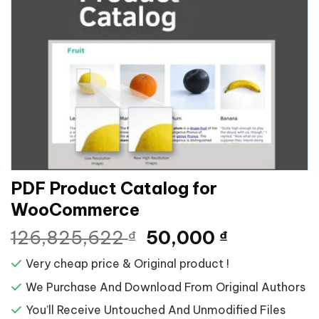
PDF Product Catalog for
WooCommerce
Giá
Giá
126,825,622
50,000
₫
₫
gốc
hiện
Very cheap price & Original product !
là:
tại
126,825,622 ₫.
là:
We Purchase And Download From Original Authors
50,000 ₫.
You’ll Receive Untouched And Unmodified Files