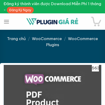
Skip
Đăng ký thành viên được Download Miễn Phí 1 tháng
to
-
Đăng Ký Ngay
content
Trang chủ
/
WooCommerce
/
WooCommerce
Plugins
Giảm giá!
563