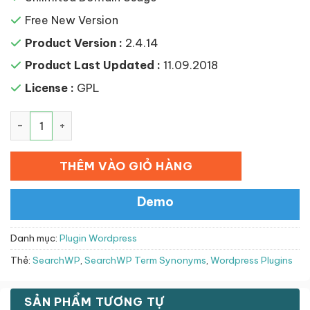
Free New Version
Product Version :
2.4.14
Product Last Updated :
11.09.2018
License :
GPL
SearchWP Term Synonyms số lượng
THÊM VÀO GIỎ HÀNG
Demo
Danh mục:
Plugin Wordpress
Thẻ:
SearchWP
,
SearchWP Term Synonyms
,
Wordpress Plugins
SẢN PHẨM TƯƠNG TỰ