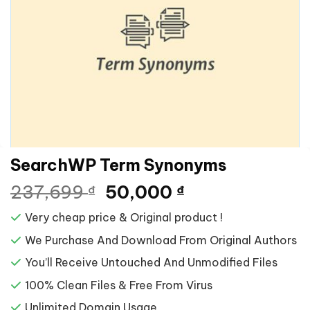
SearchWP Term Synonyms
Giá
Giá
237,699
50,000
₫
₫
gốc
hiện
Very cheap price & Original product !
là:
tại
237,699 ₫.
là:
We Purchase And Download From Original Authors
50,000 ₫.
You’ll Receive Untouched And Unmodified Files
100% Clean Files & Free From Virus
Unlimited Domain Usage