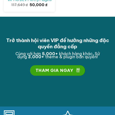
Giá
Giá
117,649
₫
50,000
₫
gốc
hiện
là:
tại
117,649 ₫.
là:
50,000 ₫.
Trở thành hội viên VIP để hưởng những đặc
quyền đẳng cấp
Cùng với hơn
5,000
+
khách hàng khác. Sử
dụng
3,000
+
theme & plugin bản quyền!
THAM GIA NGAY