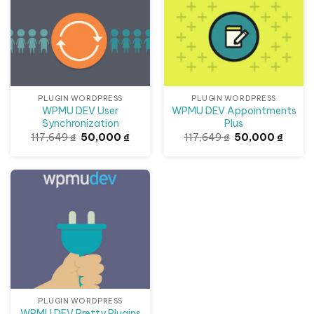
PLUGIN WORDPRESS
PLUGIN WORDPRESS
WPMU DEV User
WPMU DEV Appointments
Synchronization
Plus
Giá
Giá
Giá
Giá
117,649
₫
50,000
₫
117,649
₫
50,000
₫
gốc
hiện
gốc
hiện
là:
tại
là:
tại
117,649 ₫.
là:
117,649 ₫.
là:
50,000 ₫.
50,000
Giảm giá!
PLUGIN WORDPRESS
WPMU DEV Pretty Plugins