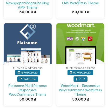
Newspaper Magazine Blog
LMS WordPress Theme
AMP Theme
50,000
₫
50,000
₫
THEMES WORDPRESS
THEMES WORDPRESS
13/09/2023
07/09/2023
Flatsome
7.3.1
Flatsome Multi Purpose
WoodMart – Responsive
Responsive
WooCommerce WordPress
WooCommerce Theme
Theme
50,000
₫
50,000
₫