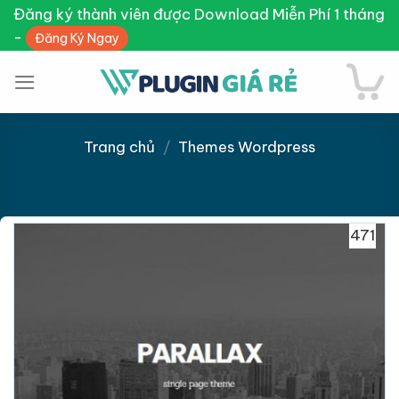
Skip
Đăng ký thành viên được Download Miễn Phí 1 tháng
to
-
Đăng Ký Ngay
content
Trang chủ
/
Themes Wordpress
Giảm giá!
471