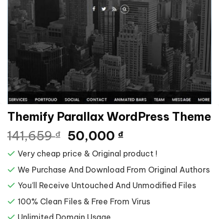
Themify Parallax WordPress Theme
Giá
Giá
141,659
50,000
₫
₫
gốc
hiện
Very cheap price & Original product !
là:
tại
141,659 ₫.
là:
We Purchase And Download From Original Authors
50,000 ₫.
You’ll Receive Untouched And Unmodified Files
100% Clean Files & Free From Virus
Unlimited Domain Usage