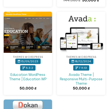
Giá
Giá
50,000 ₫.
144,060
₫
50,000
₫
gốc
hiện
là:
tại
144,060 ₫.
là:
50,00
THEMES WORDPRESS
THEMES WORDPRESS
15/09/2023
18/12/2024
5.3.2
7.11.13
Education WordPress
Avada Theme |
Theme | Education WP
Responsive Multi-Purpose
Theme
50,000
₫
50,000
₫