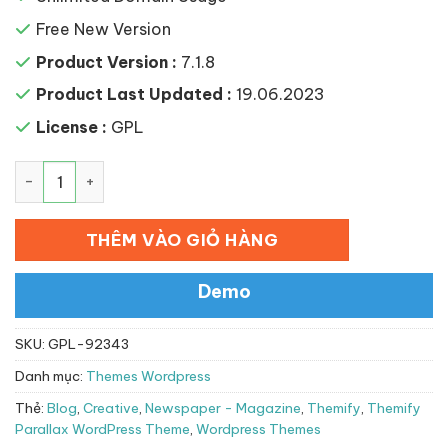
Free New Version
Product Version :
7.1.8
Product Last Updated :
19.06.2023
License :
GPL
Themify Parallax WordPress Theme số lượng
THÊM VÀO GIỎ HÀNG
Demo
SKU:
GPL-92343
Danh mục:
Themes Wordpress
Thẻ:
Blog
,
Creative
,
Newspaper - Magazine
,
Themify
,
Themify
Parallax WordPress Theme
,
Wordpress Themes