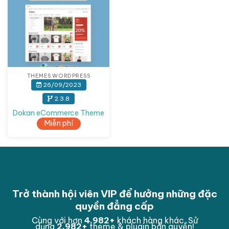
THEMES WORDPRESS
26/09/2023
2.3.8
Dokan eCommerce Theme
Miễn phí
Trở thành hội viên VIP để hưởng những đặc
quyền đẳng cấp
Cùng với hơn
4,998
+
khách hàng khác. Sử
dụng
2,998
+
theme & plugin bản quyền!