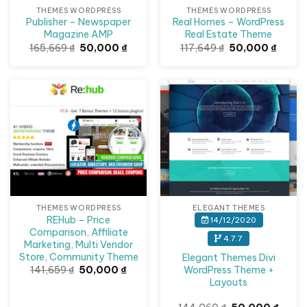
THEMES WORDPRESS
THEMES WORDPRESS
Publisher – Newspaper
Real Homes – WordPress
Magazine AMP
Real Estate Theme
Giá
Giá
Giá
Giá
165,669
₫
50,000
₫
117,649
₫
50,000
₫
gốc
hiện
gốc
hiện
là:
tại
là:
tại
165,669 ₫.
là:
117,649 ₫.
là:
50,000 ₫.
50,000
Giảm giá!
Giảm giá!
THEMES WORDPRESS
ELEGANT THEMES
REHub – Price
14/12/2020
Comparison, Affiliate
4.7.7
Marketing, Multi Vendor
Store, Community Theme
Elegant Themes Divi
Giá
Giá
WordPress Theme +
141,659
₫
50,000
₫
gốc
hiện
Layouts
là:
tại
141,659 ₫.
là: