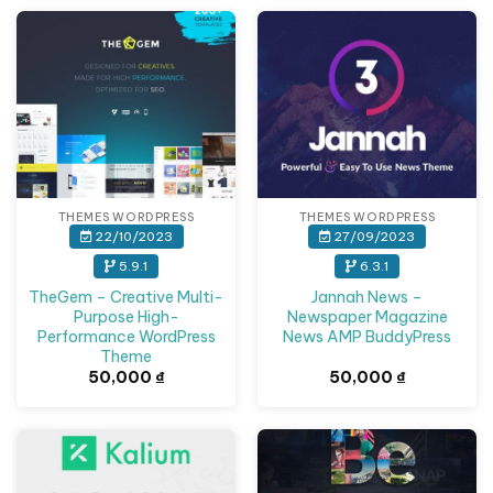
THEMES WORDPRESS
THEMES WORDPRESS
22/10/2023
27/09/2023
5.9.1
6.3.1
TheGem – Creative Multi-
Jannah News –
Purpose High-
Newspaper Magazine
Performance WordPress
News AMP BuddyPress
Theme
50,000
₫
50,000
₫
Giảm giá!