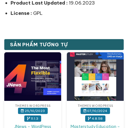
Product Last Updated :
19.06.2023
License :
GPL
SẢN PHẨM TƯƠNG TỰ
THEMES WORDPRESS
THEMES WORDPRESS
25/10/2023
07/10/2024
11.1.3
4.8.58
JNews – WordPress
Masterstudy Education –