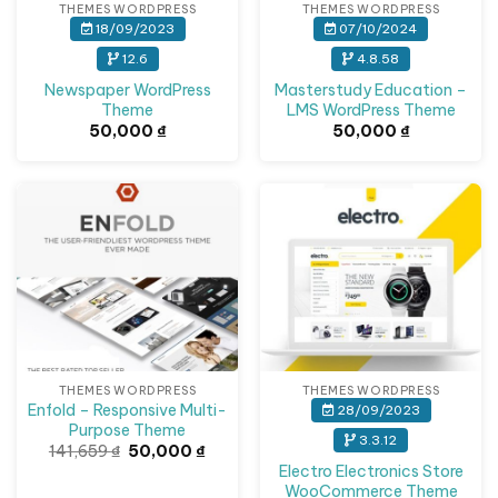
THEMES WORDPRESS
THEMES WORDPRESS
18/09/2023
07/10/2024
12.6
4.8.58
Newspaper WordPress
Masterstudy Education –
Theme
LMS WordPress Theme
50,000
₫
50,000
₫
Giảm giá!
THEMES WORDPRESS
THEMES WORDPRESS
Enfold – Responsive Multi-
28/09/2023
Purpose Theme
3.3.12
Giá
Giá
141,659
₫
50,000
₫
gốc
hiện
Electro Electronics Store
là:
tại
WooCommerce Theme
141,659 ₫.
là: