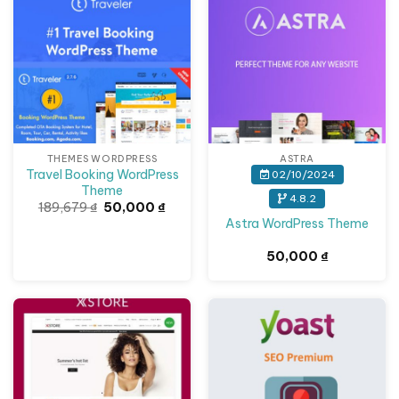
Giảm giá!
THEMES WORDPRESS
ASTRA
Travel Booking WordPress
02/10/2024
Theme
4.8.2
Giá
Giá
189,679
₫
50,000
₫
gốc
hiện
Astra WordPress Theme
là:
tại
189,679 ₫.
là:
50,000 ₫.
50,000
₫
Giảm giá!