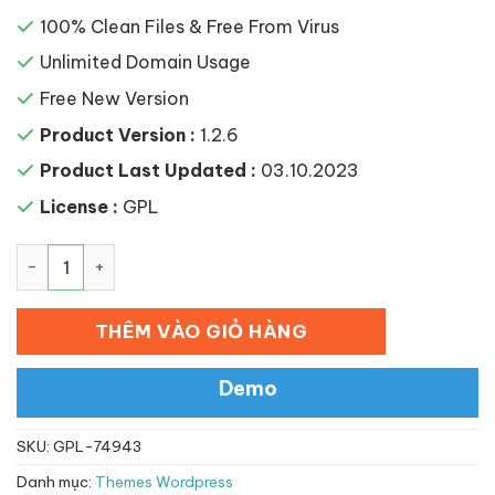
100% Clean Files & Free From Virus
Unlimited Domain Usage
Free New Version
Product Version :
1.2.6
Product Last Updated :
03.10.2023
License :
GPL
Theratio – Architecture & Interior Design Elementor W
THÊM VÀO GIỎ HÀNG
Demo
SKU:
GPL-74943
Danh mục:
Themes Wordpress