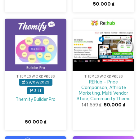
50,000 ₫.
50,000
₫
Giảm giá!
THEMES WORDPRESS
THEMES WORDPRESS
REHub – Price
29/09/2023
Comparison, Affiliate
3.1.1
Marketing, Multi Vendor
Store, Community Theme
Themify Builder Pro
Giá
Giá
141,659
₫
50,000
₫
gốc
hiện
là:
tại
141,659 ₫.
là:
50,000
50,000
₫