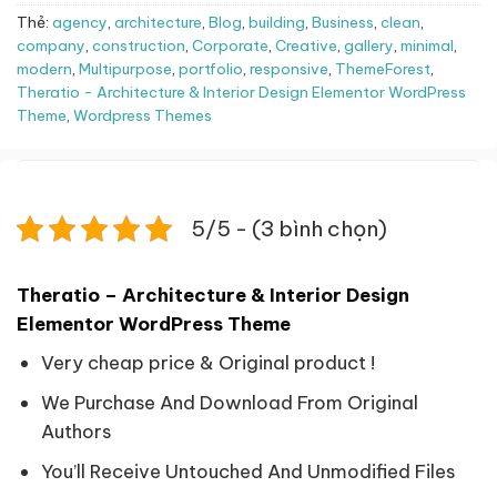
Thẻ:
agency
,
architecture
,
Blog
,
building
,
Business
,
clean
,
company
,
construction
,
Corporate
,
Creative
,
gallery
,
minimal
,
modern
,
Multipurpose
,
portfolio
,
responsive
,
ThemeForest
,
Theratio - Architecture & Interior Design Elementor WordPress
Theme
,
Wordpress Themes
5/5 - (3 bình chọn)
Theratio – Architecture & Interior Design
Elementor WordPress Theme
Very cheap price & Original product !
We Purchase And Download From Original
Authors
You’ll Receive Untouched And Unmodified Files