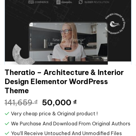
Theratio – Architecture & Interior
Design Elementor WordPress
Theme
Giá
Giá
141,659
50,000
₫
₫
gốc
hiện
Very cheap price & Original product !
là:
tại
141,659 ₫.
là:
We Purchase And Download From Original Authors
50,000 ₫.
You’ll Receive Untouched And Unmodified Files