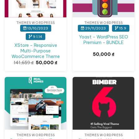
THEMES WORDPRESS
THEMES WORDPRESS
13/10/2023
29/11/2023
15.9
Yoast – WordPress SEO
9.1.14
Premium – BUNDLE
XStore – Responsive
Multi-Purpose
50,000
₫
WooCommerce Theme
Giá
Giá
141,659
₫
50,000
₫
gốc
hiện
là:
tại
141,659 ₫.
là:
50,000 ₫.
Giảm giá!
Giảm giá!
THEMES WORDPRESS
THEMES WORDPRESS