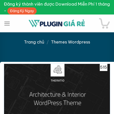
Skip
Đăng ký thành viên được Download Miễn Phí 1 tháng
to
-
Đăng Ký Ngay
content
Trang chủ
/
Themes Wordpress
Giảm giá!
515