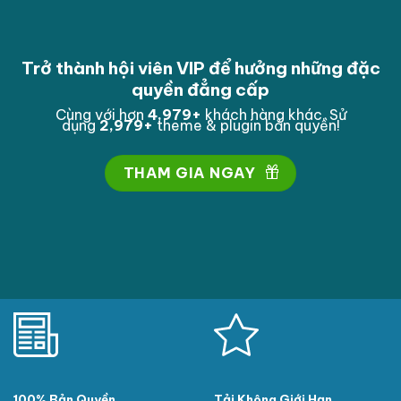
Trở thành hội viên VIP để hưởng những đặc
quyền đẳng cấp
Cùng với hơn
4,998
+
khách hàng khác. Sử
dụng
2,998
+
theme & plugin bản quyền!
THAM GIA NGAY
100% Bản Quyền
Tải Không Giới Hạn