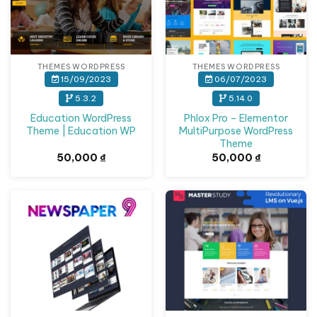
THEMES WORDPRESS
THEMES WORDPRESS
15/09/2023
06/07/2023
5.3.2
5.14.0
Education WordPress
Phlox Pro – Elementor
Theme | Education WP
MultiPurpose WordPress
Theme
50,000
₫
50,000
₫