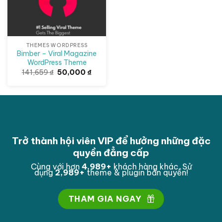
THEMES WORDPRESS
Bimber – Viral Magazine
WordPress Theme
Giá
Giá
141,659
₫
50,000
₫
gốc
hiện
là:
tại
141,659 ₫.
là:
50,000 ₫.
Trở thành hội viên VIP để hưởng những đặc
quyền đẳng cấp
Cùng với hơn
4,993
+
khách hàng khác. Sử
dụng
2,993
+
theme & plugin bản quyền!
THAM GIA NGAY