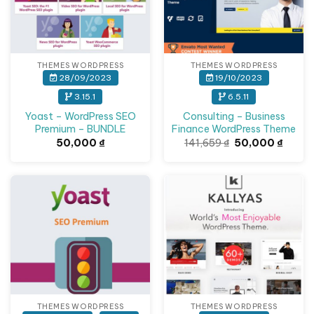
THEMES WORDPRESS
THEMES WORDPRESS
28/09/2023
19/10/2023
3.15.1
6.5.11
Yoast – WordPress SEO
Consulting – Business
Premium – BUNDLE
Finance WordPress Theme
Giá
Giá
50,000
₫
141,659
₫
50,000
₫
gốc
hiện
là:
tại
141,659 ₫.
là:
50,000
THEMES WORDPRESS
THEMES WORDPRESS