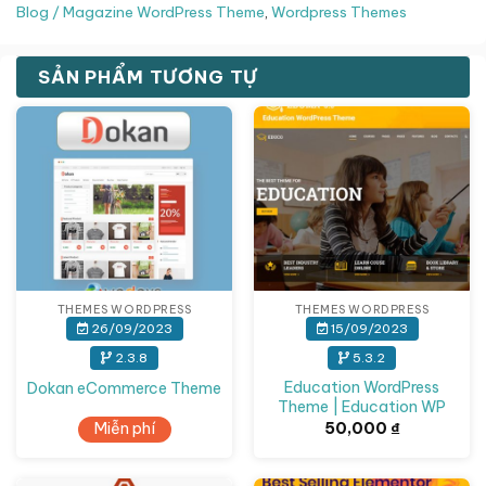
Blog / Magazine WordPress Theme
,
Wordpress Themes
SẢN PHẨM TƯƠNG TỰ
THEMES WORDPRESS
THEMES WORDPRESS
26/09/2023
15/09/2023
2.3.8
5.3.2
Education WordPress
Dokan eCommerce Theme
Theme | Education WP
Miễn phí
50,000
₫