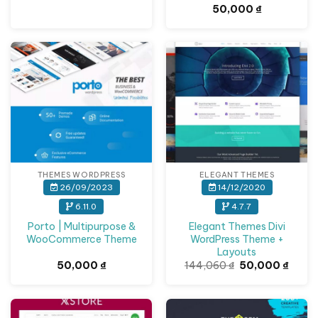
50,000 ₫.
50,000
₫
Giảm giá!
THEMES WORDPRESS
ELEGANT THEMES
26/09/2023
14/12/2020
6.11.0
4.7.7
Porto | Multipurpose &
Elegant Themes Divi
WooCommerce Theme
WordPress Theme +
Layouts
Giá
Giá
50,000
₫
144,060
₫
50,000
₫
gốc
hiện
là:
tại
144,060 ₫.
là:
50,00
Giảm giá!