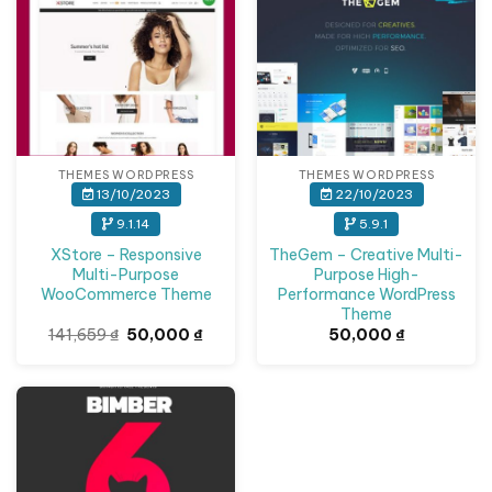
THEMES WORDPRESS
THEMES WORDPRESS
13/10/2023
22/10/2023
9.1.14
5.9.1
XStore – Responsive
TheGem – Creative Multi-
Multi-Purpose
Purpose High-
WooCommerce Theme
Performance WordPress
Theme
Giá
Giá
141,659
₫
50,000
₫
50,000
₫
gốc
hiện
là:
tại
141,659 ₫.
là:
50,000 ₫.
Giảm giá!