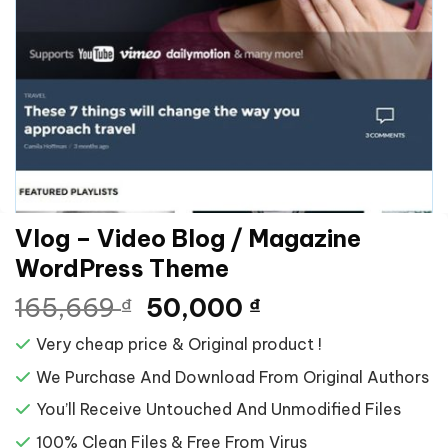
Vlog – Video Blog / Magazine
WordPress Theme
Giá
Giá
165,669
50,000
₫
₫
gốc
hiện
Very cheap price & Original product !
là:
tại
165,669 ₫.
là:
We Purchase And Download From Original Authors
50,000 ₫.
You’ll Receive Untouched And Unmodified Files
100% Clean Files & Free From Virus