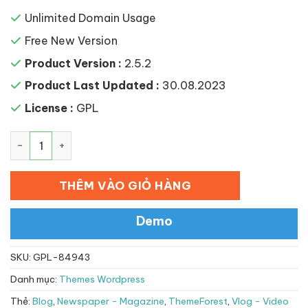
Unlimited Domain Usage
Free New Version
Product Version :
2.5.2
Product Last Updated :
30.08.2023
License :
GPL
Vlog – Video Blog / Magazine WordPress Theme số lượn
THÊM VÀO GIỎ HÀNG
Demo
SKU:
GPL-84943
Danh mục:
Themes Wordpress
Thẻ:
Blog
,
Newspaper - Magazine
,
ThemeForest
,
Vlog - Video