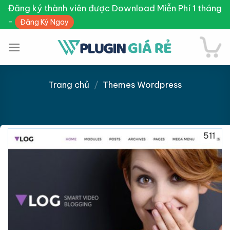
Skip
Đăng ký thành viên được Download Miễn Phí 1 tháng
to
-
Đăng Ký Ngay
content
Trang chủ
/
Themes Wordpress
Giảm giá!
511