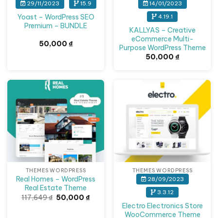
29/11/2023
15.9
14/01/2023
Yoast – WordPress SEO
4.19.1
Premium – BUNDLE
KALLYAS – Creative
eCommerce Multi-
50,000
₫
Purpose WordPress Theme
50,000
₫
Giảm giá!
THEMES WORDPRESS
THEMES WORDPRESS
Real Homes – WordPress
28/09/2023
Real Estate Theme
3.3.12
Giá
Giá
117,649
₫
50,000
₫
gốc
hiện
Electro Electronics Store
là:
tại
WooCommerce Theme
117,649 ₫.
là: