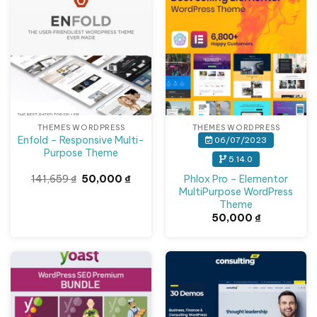
Giảm giá!
THEMES WORDPRESS
THEMES WORDPRESS
Enfold – Responsive Multi-
06/07/2023
Purpose Theme
5.14.0
Giá
Giá
Phlox Pro – Elementor
141,659
₫
50,000
₫
gốc
hiện
MultiPurpose WordPress
là:
tại
Theme
141,659 ₫.
là:
50,000 ₫.
50,000
₫
Giảm giá!