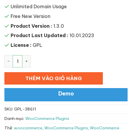
Unlimited Domain Usage
Free New Version
Product Version :
1.3.0
Product Last Updated :
10.01.2023
License :
GPL
WooCommerce Slack số lượng
THÊM VÀO GIỎ HÀNG
Demo
SKU:
GPL-38611
Danh mục:
WooCommerce Plugins
Thẻ:
woocommerce
,
WooCommerce Plugins
,
WooCommerce