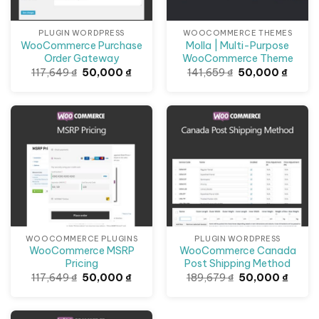
PLUGIN WORDPRESS
WOOCOMMERCE THEMES
WooCommerce Purchase
Molla | Multi-Purpose
Order Gateway
WooCommerce Theme
Giá
Giá
Giá
Giá
117,649
₫
50,000
₫
141,659
₫
50,000
₫
gốc
hiện
gốc
hiện
là:
tại
là:
tại
117,649 ₫.
là:
141,659 ₫.
là:
50,000 ₫.
50,000
Giảm giá!
Giảm giá!
WOOCOMMERCE PLUGINS
PLUGIN WORDPRESS
WooCommerce MSRP
WooCommerce Canada
Pricing
Post Shipping Method
Giá
Giá
Giá
Giá
117,649
₫
50,000
₫
189,679
₫
50,000
₫
gốc
hiện
gốc
hiện
là:
tại
là:
tại
117,649 ₫.
là:
189,679 ₫.
là:
50,000 ₫.
50,00