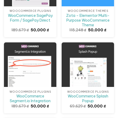
Custom Channel / Emoji
WOOCOMMERCE PLUGINS
WOOCOMMERCE THEMES
WooCommerce SagePay
Zota – Elementor Multi-
Per-Event Specific Channel / Emoji
Form / SagePay Direct
Purpose WooCommerce
Theme
Custom Notification Messages
Giá
Giá
Giá
Giá
189,679
₫
50,000
₫
115,248
₫
50,000
₫
gốc
hiện
gốc
hiện
Extended Notifications because of partial
là:
tại
là:
tại
189,679 ₫.
là:
115,248 ₫.
là:
notification types
50,000 ₫.
50,000
Giảm giá!
Giảm giá!
Extensible & Dev-Friendly
WOOCOMMERCE PLUGINS
WOOCOMMERCE PLUGINS
WooCommerce
WooCommerce Splash
Segment.io Integration
Popup
Giá
Giá
Giá
Giá
189,679
₫
50,000
₫
69,629
₫
50,000
₫
gốc
hiện
gốc
hiện
là:
tại
là:
tại
189,679 ₫.
là:
69,629 ₫.
là: