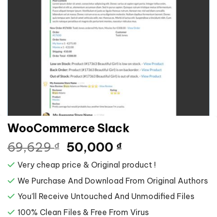
WooCommerce Slack
Giá
Giá
69,629
50,000
₫
₫
gốc
hiện
Very cheap price & Original product !
là:
tại
69,629 ₫.
là:
We Purchase And Download From Original Authors
50,000 ₫.
You’ll Receive Untouched And Unmodified Files
100% Clean Files & Free From Virus