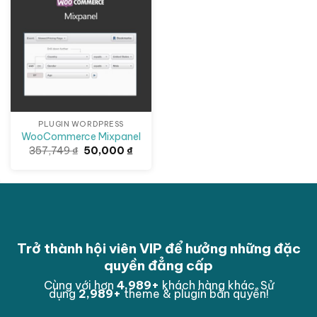
Giảm giá!
PLUGIN WORDPRESS
WooCommerce Mixpanel
Giá
Giá
357,749
₫
50,000
₫
gốc
hiện
là:
tại
357,749 ₫.
là:
50,000 ₫.
Trở thành hội viên VIP để hưởng những đặc
quyền đẳng cấp
Cùng với hơn
4,999
+
khách hàng khác. Sử
dụng
2,999
+
theme & plugin bản quyền!