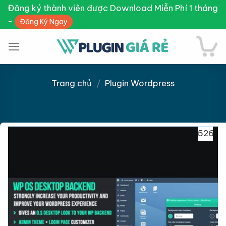
Skip
Đăng ký thành viên được Download Miễn Phí 1 tháng
to
-
Đăng Ký Ngay
content
Trang chủ
/
Plugin Wordpress
Giảm giá!
526