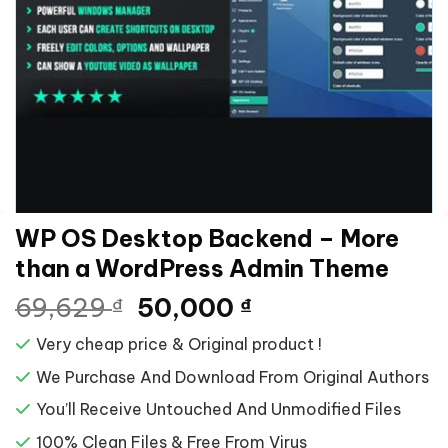
WP OS Desktop Backend – More
than a WordPress Admin Theme
Giá
Giá
69,629
50,000
₫
₫
gốc
hiện
Very cheap price & Original product !
là:
tại
69,629 ₫.
là:
We Purchase And Download From Original Authors
50,000 ₫.
You’ll Receive Untouched And Unmodified Files
100% Clean Files & Free From Virus