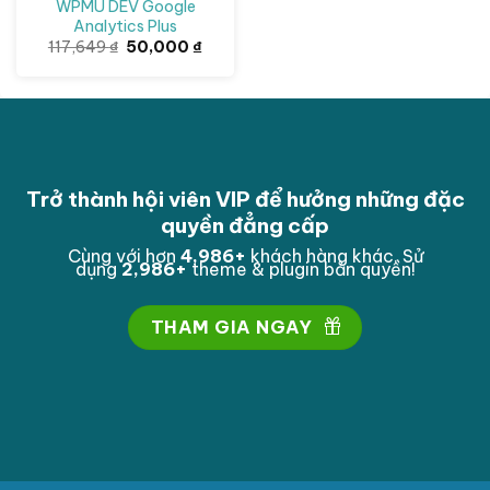
WPMU DEV Google
Analytics Plus
Giá
Giá
117,649
₫
50,000
₫
gốc
hiện
là:
tại
117,649 ₫.
là:
50,000 ₫.
Trở thành hội viên VIP để hưởng những đặc
quyền đẳng cấp
Cùng với hơn
4,998
+
khách hàng khác. Sử
dụng
2,998
+
theme & plugin bản quyền!
THAM GIA NGAY