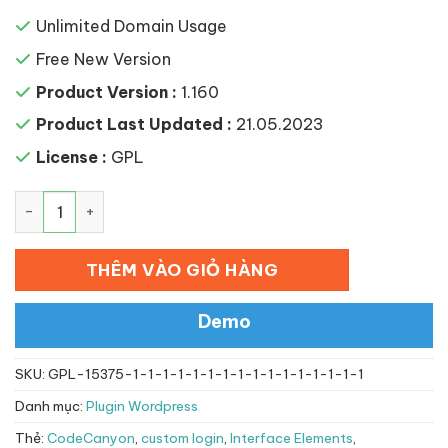
Unlimited Domain Usage
Free New Version
Product Version :
1.160
Product Last Updated :
21.05.2023
License :
GPL
WP OS Desktop Backend – More than a WordPress Admi
THÊM VÀO GIỎ HÀNG
Demo
SKU:
GPL-15375-1-1-1-1-1-1-1-1-1-1-1-1-1-1-1-1
Danh mục:
Plugin Wordpress
Thẻ:
CodeCanyon
,
custom login
,
Interface Elements
,