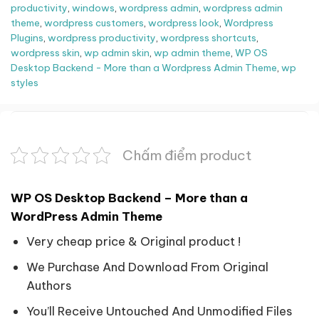
productivity
,
windows
,
wordpress admin
,
wordpress admin
theme
,
wordpress customers
,
wordpress look
,
Wordpress
Plugins
,
wordpress productivity
,
wordpress shortcuts
,
wordpress skin
,
wp admin skin
,
wp admin theme
,
WP OS
Desktop Backend - More than a Wordpress Admin Theme
,
wp
styles
Chấm điểm product
WP OS Desktop Backend – More than a
WordPress Admin Theme
Very cheap price & Original product !
We Purchase And Download From Original
Authors
You’ll Receive Untouched And Unmodified Files