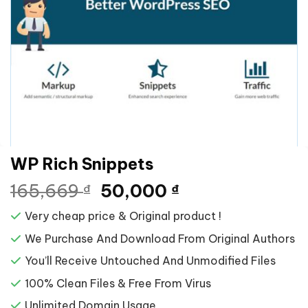
WP Rich Snippets
Giá
Giá
165,669
50,000
₫
₫
gốc
hiện
Very cheap price & Original product !
là:
tại
165,669 ₫.
là:
We Purchase And Download From Original Authors
50,000 ₫.
You’ll Receive Untouched And Unmodified Files
100% Clean Files & Free From Virus
Unlimited Domain Usage