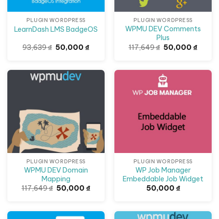
PLUGIN WORDPRESS
PLUGIN WORDPRESS
WPMU DEV Comments
LearnDash LMS BadgeOS
Plus
Giá
Giá
Giá
Giá
93,639
₫
50,000
₫
117,649
₫
50,000
₫
gốc
hiện
gốc
hiện
là:
tại
là:
tại
93,639 ₫.
là:
117,649 ₫.
là:
50,000 ₫.
50,000
Giảm giá!
PLUGIN WORDPRESS
PLUGIN WORDPRESS
WPMU DEV Domain
WP Job Manager
Mapping
Embeddable Job Widget
Giá
Giá
117,649
₫
50,000
₫
50,000
₫
gốc
hiện
là:
tại
117,649 ₫.
là:
50,000 ₫.
Giảm giá!