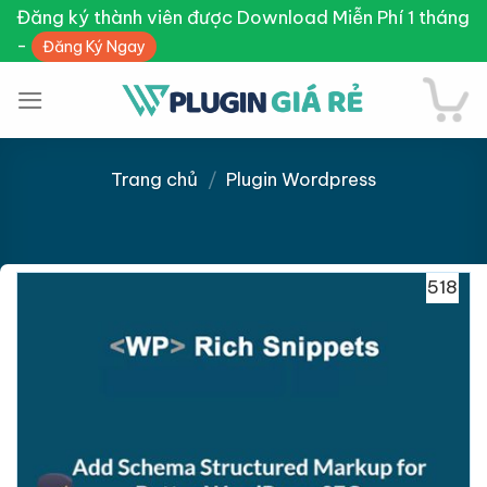
Skip
Đăng ký thành viên được Download Miễn Phí 1 tháng
to
-
Đăng Ký Ngay
content
Trang chủ
/
Plugin Wordpress
Giảm giá!
518