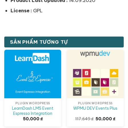
Product Last Updated :
14.09.2020
License :
GPL
SẢN PHẨM TƯƠNG TỰ
Giảm giá!
PLUGIN WORDPRESS
PLUGIN WORDPRESS
LearnDash LMS Event
WPMU DEV Events Plus
Espresso Integration
Giá
Giá
50,000
₫
117,649
₫
50,000
₫
gốc
hiện
là:
tại