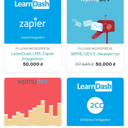
PLUGIN WORDPRESS
PLUGIN WORDPRESS
LearnDash LMS Zapier
WPMU DEV E-Newsletter
Integration
Giá
Giá
50,000
₫
117,649
₫
50,000
₫
gốc
hiện
là:
tại
117,649 ₫.
là:
50,000
Giảm giá!
Giảm giá!