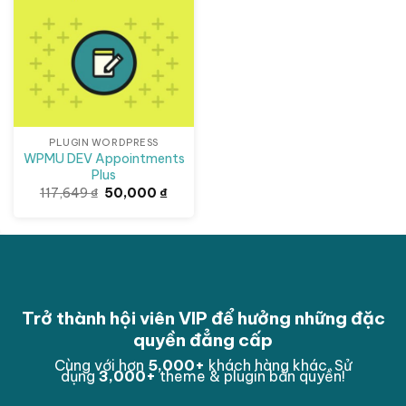
PLUGIN WORDPRESS
WPMU DEV Appointments
Plus
Giá
Giá
117,649
₫
50,000
₫
gốc
hiện
là:
tại
117,649 ₫.
là:
50,000 ₫.
Trở thành hội viên VIP để hưởng những đặc
quyền đẳng cấp
Cùng với hơn
5,000
+
khách hàng khác. Sử
dụng
3,000
+
theme & plugin bản quyền!