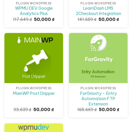
PLUGIN WORDPRESS
PLUGIN WORDPRESS
WPMU DEV Google
LearnDash LMS
Analytics Plus
2Checkout Integration
Giá
Giá
Giá
Giá
117,649
₫
50,000
₫
141,659
₫
50,000
₫
gốc
hiện
gốc
hiện
là:
tại
là:
tại
117,649 ₫.
là:
141,659 ₫.
là:
50,000 ₫.
50,000
Giảm giá!
Giảm giá!
PLUGIN WORDPRESS
PLUGIN WORDPRESS
ForGravity – Entry
MainWP Post Dripper
Automation FTP
Extension
Giá
Giá
Giá
Giá
93,639
₫
50,000
₫
165,669
₫
50,000
₫
gốc
hiện
gốc
hiện
là:
tại
là:
tại
93,639 ₫.
là:
165,669 ₫.
là:
50,000 ₫.
50,00
Giảm giá!