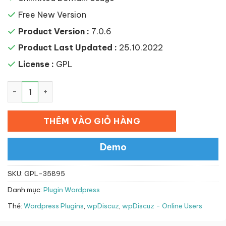
Free New Version
Product Version :
7.0.6
Product Last Updated :
25.10.2022
License :
GPL
wpDiscuz – Online Users số lượng
THÊM VÀO GIỎ HÀNG
Demo
SKU:
GPL-35895
Danh mục:
Plugin Wordpress
Thẻ:
Wordpress Plugins
,
wpDiscuz
,
wpDiscuz - Online Users