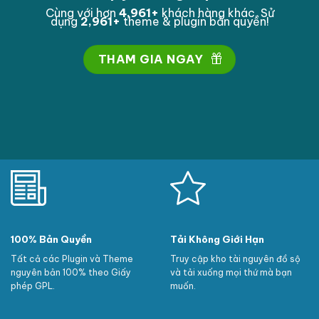
Cùng với hơn
4,994
+
khách hàng khác. Sử
dụng
2,994
+
theme & plugin bản quyền!
THAM GIA NGAY
100% Bản Quyền
Tải Không Giới Hạn
Tất cả các Plugin và Theme
Truy cập kho tài nguyên đồ sộ
nguyên bản 100% theo Giấy
và tải xuống mọi thứ mà bạn
phép GPL.
muốn.