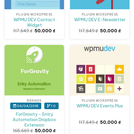
PLUGIN WORDPRESS
PLUGIN WORDPRESS
WPMU DEV Contact
WPMU DEV E-Newsletter
Widget
Giá
Giá
Giá
Giá
117,649
₫
50,000
₫
117,649
₫
50,000
₫
gốc
hiện
gốc
hiện
là:
tại
là:
tại
117,649 ₫.
là:
117,649 ₫.
là:
50,000 ₫.
50,000
Giảm giá!
Giảm giá!
BRANDS
PLUGIN WORDPRESS
WPMU DEV Events Plus
04/04/2018
1.0
ForGravity – Entry
Automation Dropbox
Giá
Giá
117,649
₫
50,000
₫
Extension
gốc
hiện
là:
tại
Giá
Giá
165,669
₫
50,000
₫