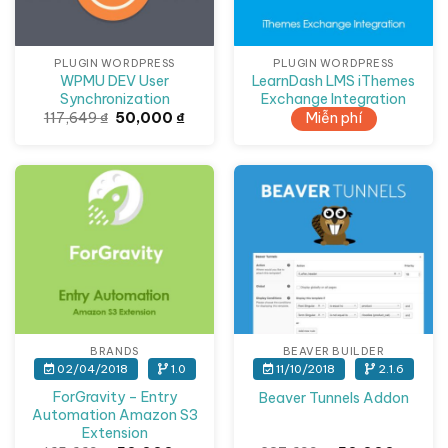
PLUGIN WORDPRESS
PLUGIN WORDPRESS
WPMU DEV User
LearnDash LMS iThemes
Synchronization
Exchange Integration
Giá
Giá
117,649
₫
50,000
₫
Miễn phí
gốc
hiện
là:
tại
117,649 ₫.
là:
50,000 ₫.
Giảm giá!
Giảm giá!
BRANDS
BEAVER BUILDER
02/04/2018
1.0
11/10/2018
2.1.6
ForGravity – Entry
Beaver Tunnels Addon
Automation Amazon S3
Extension