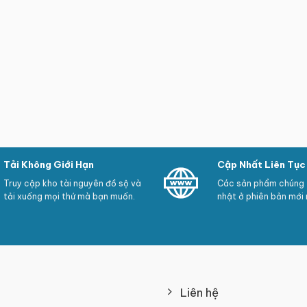
Tải Không Giới Hạn
Cập Nhất Liên Tục
Truy cập kho tài nguyên đồ sộ và
Các sản phẩm chúng t
tải xuống mọi thứ mà bạn muốn.
nhật ở phiên bản mới 
Liên hệ