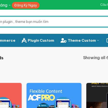
háng -
Câu 
Đăng Ký Ngay
mmerce
Plugin Custom
Theme Custom
Showing all 6
ds
Giảm giá!
Giảm giá!