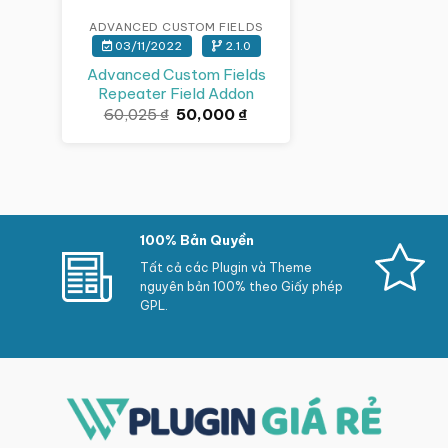
ADVANCED CUSTOM FIELDS
03/11/2022
2.1.0
Advanced Custom Fields
Repeater Field Addon
Giá
Giá
60,025
₫
50,000
₫
gốc
hiện
là:
tại
60,025 ₫.
là:
50,000 ₫.
100% Bản Quyền
Tất cả các Plugin và Theme
nguyên bản 100% theo Giấy phép
GPL.