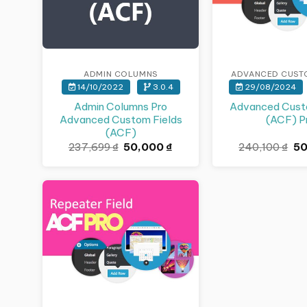
ADMIN COLUMNS
ADVANCED CUSTO
14/10/2022
3.0.4
29/08/2024
Admin Columns Pro
Advanced Cust
Advanced Custom Fields
(ACF) P
(ACF)
Giá
Giá
Gi
237,699
₫
50,000
₫
240,100
₫
5
gốc
hiện
gố
là:
tại
là:
237,699 ₫.
là:
24
50,000 ₫.
Giảm giá!