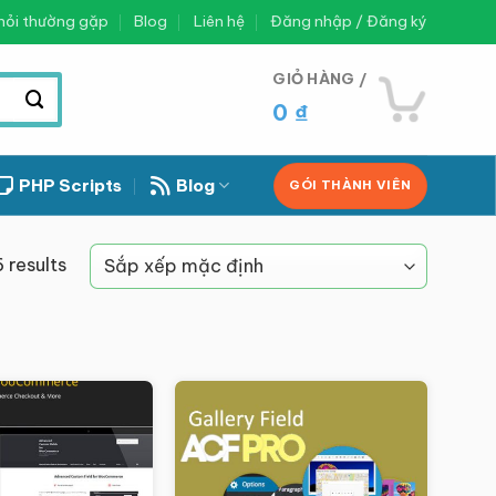
hỏi thường gặp
Blog
Liên hệ
Đăng nhập / Đăng ký
GIỎ HÀNG /
0
₫
PHP Scripts
Blog
GÓI THÀNH VIÊN
 results
Giảm giá!