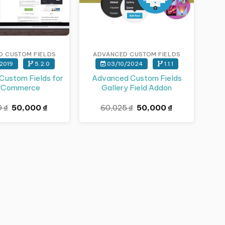
D CUSTOM FIELDS
ADVANCED CUSTOM FIELDS
2019
5.2.0
03/10/2024
1.1.1
Custom Fields for
Advanced Custom Fields
Commerce
Gallery Field Addon
Giá
Giá
Giá
Giá
9
₫
50,000
₫
60,025
₫
50,000
₫
gốc
hiện
gốc
hiện
là:
tại
là:
tại
69,629 ₫.
là:
60,025 ₫.
là:
50,000 ₫.
50,000 ₫.