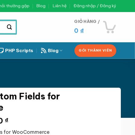
hỏi thường gặp
Blog
Liên hệ
Đăng nhập / Đăng ký
GIỎ HÀNG /
0
₫
PHP Scripts
Blog
GÓI THÀNH VIÊN
om Fields for
e
Giá
0
₫
hiện
ds for WooCommerce