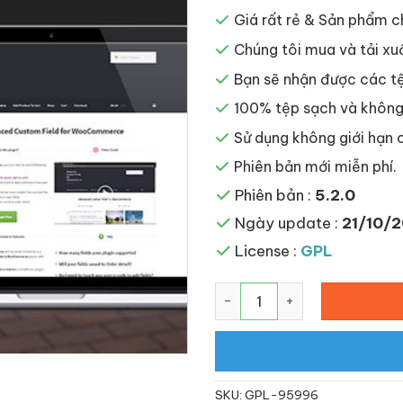
là:
69,629
Giá rất rẻ & Sản phẩm c
Chúng tôi mua và tải xu
Bạn sẽ nhận được các tệ
100% tệp sạch và không 
Sử dụng không giới hạn 
Phiên bản mới miễn phí.
Phiên bản :
5.2.0
Ngày update :
21/10/2
License :
GPL
Advanced Custom Fields f
SKU:
GPL-95996