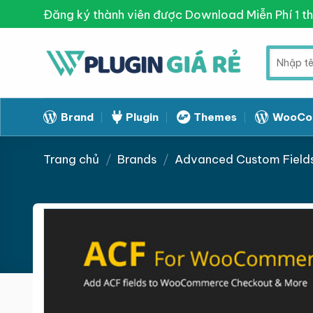
Skip
Đăng ký thành viên được Download Miễn Phí 1 t
to
content
Tìm
kiếm:
Brand
Plugin
Themes
WooCo
Trang chủ
/
Brands
/
Advanced Custom Field
Giảm giá!