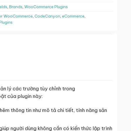
elds
,
Brands
,
WooCommerce Plugins
for WooCommerce
,
CodeCanyon
,
eCommerce
,
lugins
n lý các trường tùy chỉnh trong
ật của plugin này:
m thông tin như mô tả chi tiết, tính năng sản
giúp người dùng không cần có kiến thức lập trình