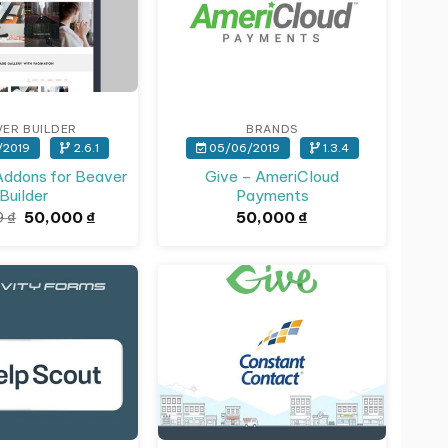
VER BUILDER
BRANDS
/2019
2.6.1
05/06/2019
1.3.4
ddons for Beaver
Give – AmeriCloud
Builder
Payments
Giá
Giá
9
₫
50,000
₫
50,000
₫
gốc
hiện
là:
tại
93,639 ₫.
là:
50,000 ₫.