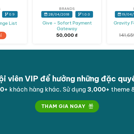
S
BRANDS
0.9
28/04/2018
1.0.0
19/04/
Give – Sofort Payment
Gravity 
nge List
Gateway
í
50,000
₫
141,6
ội viên VIP để hưởng những đặc qu
00
+
khách hàng khác. Sử dụng
3,000
+
theme &
THAM GIA NGAY