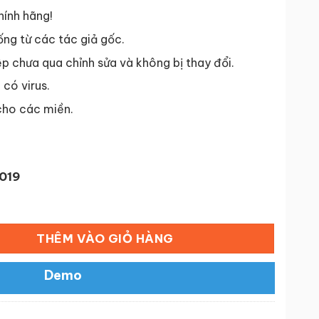
tại
 ₫.
là:
hính hãng!
50,000 ₫.
ống từ các tác giả gốc.
p chưa qua chỉnh sửa và không bị thay đổi.
có virus.
cho các miền.
019
or WooCommerce số lượng
THÊM VÀO GIỎ HÀNG
Demo