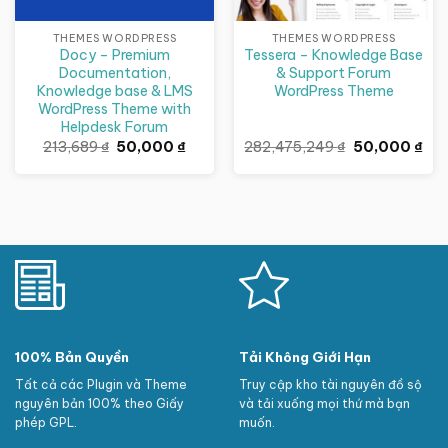
THEMES WORDPRESS
THEMES WORDPRESS
Docy – Premium
Tessera – Knowledge Base
Documentation,
& Support Forum
Knowledge base & LMS
WordPress Theme
WordPress Theme with
Helpdesk Forum
Giá
Giá
Giá
Giá
213,689
₫
50,000
₫
282,475,249
₫
50,000
₫
gốc
hiện
gốc
hiệ
là:
tại
là:
tại
213,689 ₫.
là:
282,475,249 
là:
50,000 ₫.
50,
100% Bản Quyền
Tải Không Giới Hạn
Tất cả các Plugin và Theme
Truy cập kho tài nguyên đồ sộ
nguyên bản 100% theo Giấy
và tải xuống mọi thứ mà bạn
phép GPL.
muốn.