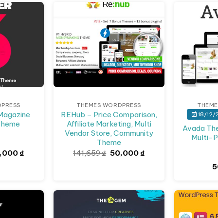
Giảm giá!
DPRESS
THEMES WORDPRESS
THEME
 Magazine
REHub – Price Comparison,
18/12/
Theme
Affiliate Marketing, Multi
Avada The
Vendor Store, Community
Multi-
Theme
á
Giá
Giá
Giá
,000
₫
141,659
₫
50,000
₫
c
hiện
gốc
hiện
5
tại
là:
tại
,659 ₫.
là:
141,659 ₫.
là:
50,000 ₫.
50,000 ₫.