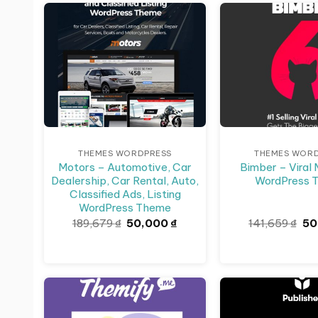
Giảm giá!
Giảm giá!
THEMES WORDPRESS
THEMES WOR
Motors – Automotive, Car
Bimber – Viral
Dealership, Car Rental, Auto,
WordPress 
Classified Ads, Listing
WordPress Theme
Giá
Giá
Gi
189,679
₫
50,000
₫
141,659
₫
50
gốc
hiện
gố
là:
tại
là:
189,679 ₫.
là:
141
50,000 ₫.
Giảm giá!