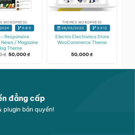
S WORDPRESS
THEMES WORDPRESS
2024
5.8.5
28/09/2023
3.3.12
 – Responsive
Electro Electronics Store
 News / Magazine
WooCommerce Theme
log Theme
Giá
Giá
00
₫
50,000
₫
50,000
₫
gốc
hiện
là:
tại
100,000 ₫.
là:
50,000 ₫.
yền đẳng cấp
 plugin bản quyền!