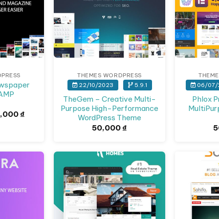
DPRESS
THEMES WORDPRESS
THEME
ewspaper
22/10/2023
5.9.1
06/07/
 AMP
TheGem – Creative Multi-
Phlox P
Purpose High-Performance
MultiPu
á
Giá
,000
₫
WordPress Theme
c
hiện
50,000
₫
5
tại
5,669 ₫.
là:
50,000 ₫.
Giảm giá!
Giảm giá!