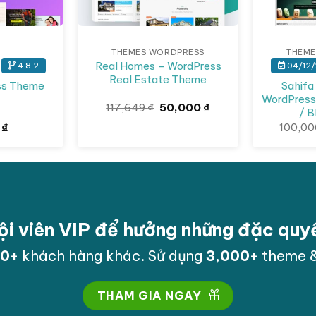
THEMES WORDPRESS
THEME
Real Homes – WordPress
4.8.2
04/12/
Real Estate Theme
Sahifa
ss Theme
WordPress
Giá
Giá
117,649
₫
50,000
₫
/ B
gốc
hiện
0
₫
100,0
là:
tại
117,649 ₫.
là:
50,000 ₫.
ội viên VIP để hưởng những đặc qu
00
+
khách hàng khác. Sử dụng
3,000
+
theme &
THAM GIA NGAY