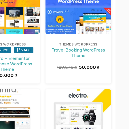
S WORDPRESS
THEMES WORDPRESS
Travel Booking WordPress
2023
5.14.0
Theme
ro – Elementor
rpose WordPress
Giá
Giá
189,679
₫
50,000
₫
Theme
gốc
hiện
0,000
₫
là:
tại
189,679 ₫.
là:
50,000 ₫.