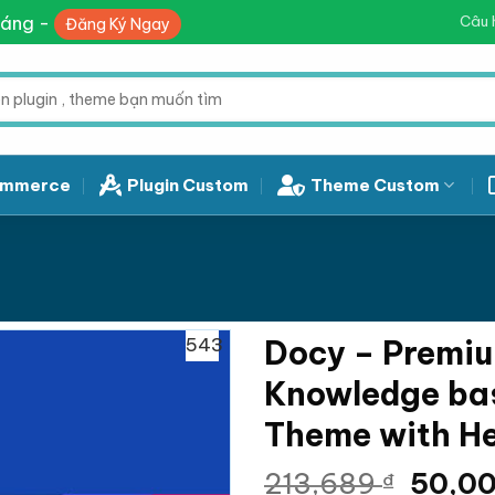
háng -
Câu 
Đăng Ký Ngay
mmerce
Plugin Custom
Theme Custom
543
Docy – Premi
Knowledge ba
Theme with H
Giá
213,689
50,0
₫