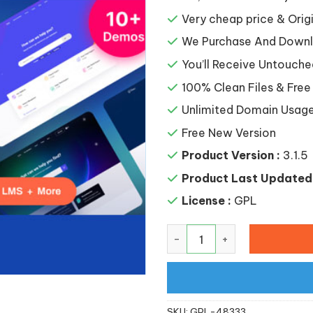
gốc
Very cheap price & Origi
là:
213,6
We Purchase And Downlo
You’ll Receive Untouche
100% Clean Files & Free
Unlimited Domain Usag
Free New Version
Product Version :
3.1.5
Product Last Updated 
License :
GPL
Docy – Premium Documenta
SKU:
GPL-48333