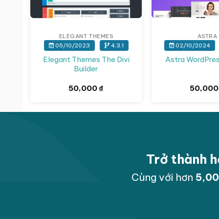
ELEGANT THEMES
ASTRA
05/10/2023
4.3.1
02/10/2024
Elegant Themes The Divi
Astra WordPre
Builder
50,000
₫
50,00
Trở thành h
Cùng với hơn
5,0