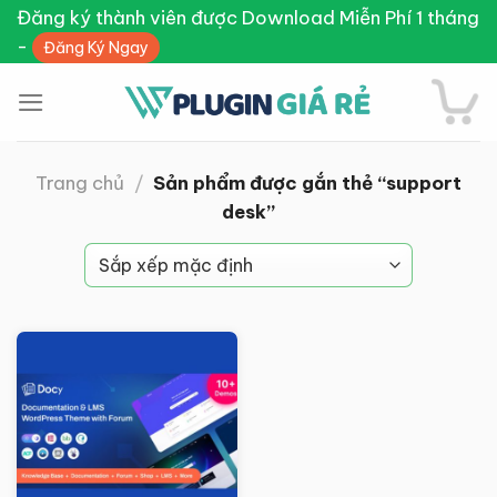
Skip
Đăng ký thành viên được Download Miễn Phí 1 tháng
to
-
Đăng Ký Ngay
content
Trang chủ
/
Sản phẩm được gắn thẻ “support
desk”
Giảm giá!