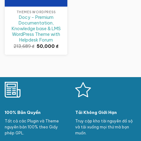
THEMES WORDPRESS
Docy – Premium
Documentation,
Knowledge base & LMS
WordPress Theme with
Helpdesk Forum
Giá
Giá
213,689
₫
50,000
₫
gốc
hiện
là:
tại
213,689 ₫.
là:
50,000 ₫.
100% Bản Quyền
Tải Không Giới Hạn
Tất cả các Plugin và Theme
Truy cập kho tài nguyên đồ sộ
nguyên bản 100% theo Giấy
và tải xuống mọi thứ mà bạn
phép GPL.
muốn.