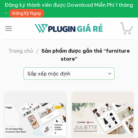
Skip
Đăng ký thành viên được Download Miễn Phí 1 tháng
to
-
Đăng Ký Ngay
content
Trang chủ
/
Sản phẩm được gắn thẻ “furniture
store”
Giảm giá!
Giảm giá!