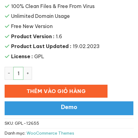
100% Clean Files & Free From Virus
Unlimited Domain Usage
Free New Version
Product Version :
1.6
Product Last Updated :
19.02.2023
License :
GPL
Kable – Multipurpose WooCommerce Theme số lượng
THÊM VÀO GIỎ HÀNG
Demo
SKU:
GPL-12655
Danh mục:
WooCommerce Themes