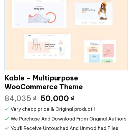
Kable – Multipurpose
WooCommerce Theme
Giá
Giá
84,035
50,000
₫
₫
gốc
hiện
Very cheap price & Original product !
là:
tại
84,035 ₫.
là:
We Purchase And Download From Original Authors
50,000 ₫.
You’ll Receive Untouched And Unmodified Files