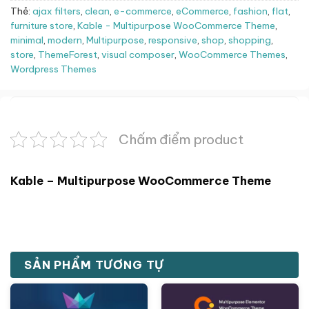
Thẻ:
ajax filters
,
clean
,
e-commerce
,
eCommerce
,
fashion
,
flat
,
furniture store
,
Kable - Multipurpose WooCommerce Theme
,
minimal
,
modern
,
Multipurpose
,
responsive
,
shop
,
shopping
,
store
,
ThemeForest
,
visual composer
,
WooCommerce Themes
,
Wordpress Themes
Chấm điểm product
Kable – Multipurpose WooCommerce Theme
SẢN PHẨM TƯƠNG TỰ
Giảm giá!
Giảm giá!