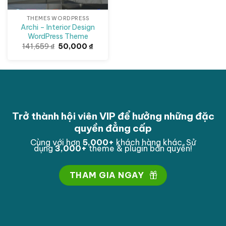
THEMES WORDPRESS
Archi – Interior Design
WordPress Theme
Giá
Giá
141,659
₫
50,000
₫
gốc
hiện
là:
tại
141,659 ₫.
là:
50,000 ₫.
Trở thành hội viên VIP để hưởng những đặc
quyền đẳng cấp
Cùng với hơn
5,000
+
khách hàng khác. Sử
dụng
3,000
+
theme & plugin bản quyền!
THAM GIA NGAY