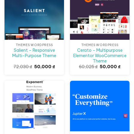
THEMES WORDPRESS
THEMES WORDPRESS
Salient – Responsive
Cerato – Multipurpose
Multi-Purpose Theme
Elementor WooCommerce
Theme
Giá
Giá
Giá
Giá
72,030
₫
50,000
₫
60,025
₫
50,000
₫
gốc
hiện
gốc
hiện
là:
tại
là:
tại
72,030 ₫.
là:
60,025 ₫.
là:
50,000 ₫.
50,000
Giảm giá!
Giảm giá!