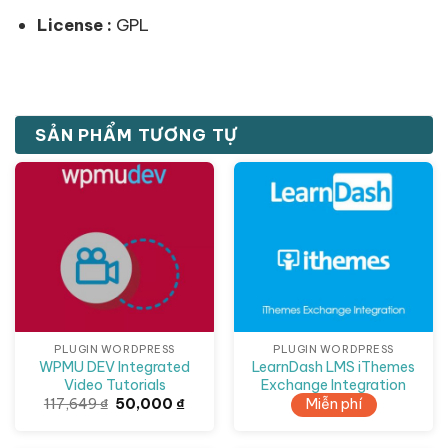
License :
GPL
SẢN PHẨM TƯƠNG TỰ
Giảm giá!
PLUGIN WORDPRESS
PLUGIN WORDPRESS
WPMU DEV Integrated
LearnDash LMS iThemes
Video Tutorials
Exchange Integration
Giá
Giá
117,649
₫
50,000
₫
Miễn phí
gốc
hiện
là:
tại
117,649 ₫.
là: