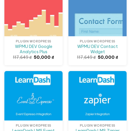
PLUGIN WORDPRESS
PLUGIN WORDPRESS
WPMU DEV Google
WPMU DEV Contact
Analytics Plus
Widget
Giá
Giá
Giá
Giá
117,649
₫
50,000
₫
117,649
₫
50,000
₫
gốc
hiện
gốc
hiện
là:
tại
là:
tại
117,649 ₫.
là:
117,649 ₫.
là:
50,000 ₫.
50,000
PLUGIN WORDPRESS
PLUGIN WORDPRESS
LearnDash LMS Event
LearnDash LMS Zapier