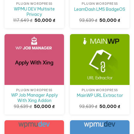
PLUGIN WORDPRESS
PLUGIN WORDPRESS
WPMU DEV Multisite
LearnDash LMS BadgeOS
Privacy
Giá
Giá
Giá
Giá
117,649
₫
50,000
₫
93,639
₫
50,000
₫
gốc
hiện
gốc
hiện
là:
tại
là:
tại
117,649 ₫.
là:
93,639 ₫.
là:
50,000 ₫.
50,000
Giảm giá!
Giảm giá!
PLUGIN WORDPRESS
PLUGIN WORDPRESS
WP Job Manager Apply
MainWP URL Extractor
With Xing Addon
Giá
Giá
Giá
Giá
93,639
₫
50,000
₫
93,639
₫
50,000
₫
gốc
hiện
gốc
hiện
là:
tại
là:
tại
93,639 ₫.
là:
93,639 ₫.
là:
50,000 ₫.
50,000
Giảm giá!
Giảm giá!