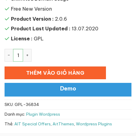
Free New Version
Product Version :
2.0.6
Product Last Updated :
13.07.2020
License :
GPL
AIT Special Offers số lượng
THÊM VÀO GIỎ HÀNG
Demo
SKU:
GPL-36834
Danh mục:
Plugin Wordpress
Thẻ:
AIT Special Offers
,
AitThemes
,
Wordpress Plugins