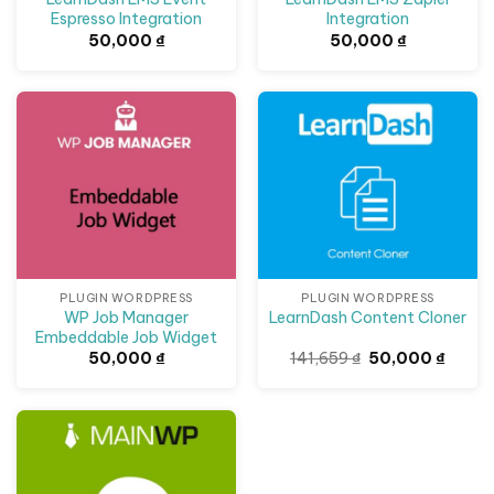
Espresso Integration
Integration
50,000
₫
50,000
₫
Giảm giá!
PLUGIN WORDPRESS
PLUGIN WORDPRESS
WP Job Manager
LearnDash Content Cloner
Embeddable Job Widget
Giá
Giá
50,000
₫
141,659
₫
50,000
₫
gốc
hiện
là:
tại
141,659 ₫.
là:
50,000
Giảm giá!