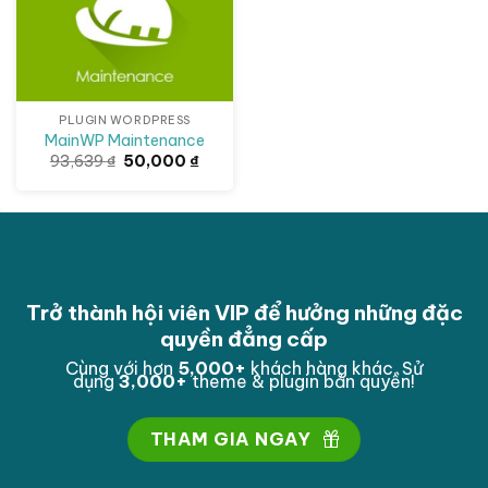
PLUGIN WORDPRESS
MainWP Maintenance
Giá
Giá
93,639
₫
50,000
₫
gốc
hiện
là:
tại
93,639 ₫.
là:
50,000 ₫.
Trở thành hội viên VIP để hưởng những đặc
quyền đẳng cấp
Cùng với hơn
5,000
+
khách hàng khác. Sử
dụng
3,000
+
theme & plugin bản quyền!
THAM GIA NGAY