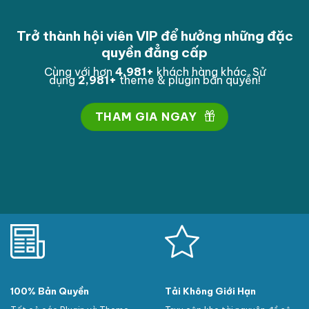
Trở thành hội viên VIP để hưởng những đặc
quyền đẳng cấp
Cùng với hơn
4,998
+
khách hàng khác. Sử
dụng
2,998
+
theme & plugin bản quyền!
THAM GIA NGAY
100% Bản Quyền
Tải Không Giới Hạn