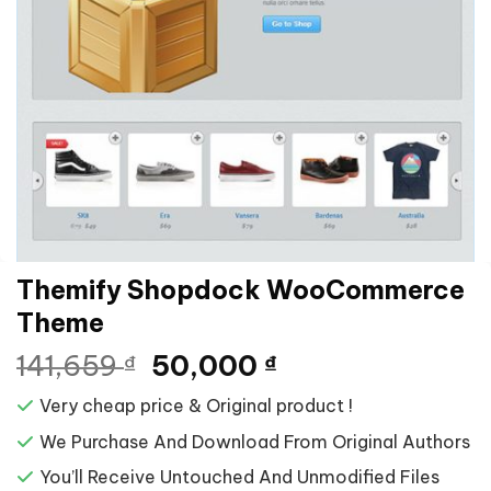
Themify Shopdock WooCommerce
Theme
Giá
Giá
141,659
50,000
₫
₫
gốc
hiện
Very cheap price & Original product !
là:
tại
141,659 ₫.
là:
We Purchase And Download From Original Authors
50,000 ₫.
You’ll Receive Untouched And Unmodified Files