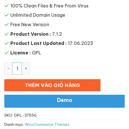
100% Clean Files & Free From Virus
Unlimited Domain Usage
Free New Version
Product Version :
7.1.2
Product Last Updated :
17.06.2023
License :
GPL
Themify Shopdock WooCommerce Theme số lượng
THÊM VÀO GIỎ HÀNG
Demo
SKU:
GPL-37556
Danh mục:
WooCommerce Themes