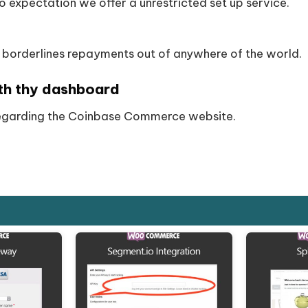
to expectation we offer a unrestricted set up service.
borderlines repayments out of anywhere of the world.
th thy dashboard
egarding the Coinbase Commerce website.
Giảm giá!
Giảm giá!