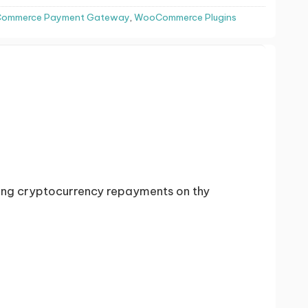
Commerce Payment Gateway
,
WooCommerce Plugins
ting cryptocurrency repayments on thy