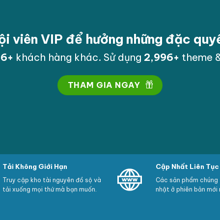
ội viên VIP để hưởng những đặc qu
00
+
khách hàng khác. Sử dụng
3,000
+
theme &
THAM GIA NGAY
Tải Không Giới Hạn
Cập Nhất Liên Tục
Truy cập kho tài nguyên đồ sộ và
Các sản phẩm chúng t
tải xuống mọi thứ mà bạn muốn.
nhật ở phiên bản mới 