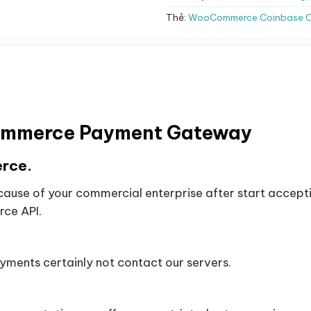
Thẻ:
WooCommerce Coinbase 
mmerce Payment Gateway
rce.
cause of your commercial enterprise after start accep
ce API.
yments certainly not contact our servers.