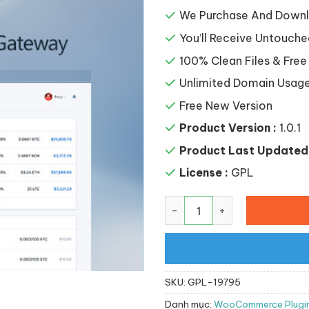
là:
93,639
We Purchase And Downlo
You’ll Receive Untouche
100% Clean Files & Free
Unlimited Domain Usag
Free New Version
Product Version :
1.0.1
Product Last Updated 
License :
GPL
WooCommerce Coinbase C
SKU:
GPL-19795
Danh mục:
WooCommerce Plugi