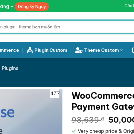
háng -
Câu 
Đăng Ký Ngay
mmerce
Plugin Custom
Theme Custom
Plugins
477
WooCommerce
Payment Gat
Giá
93,639
50,00
₫
gốc
Very cheap price & Origi