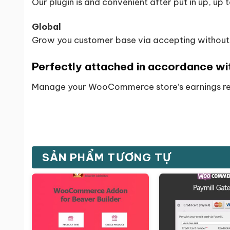
Our plugin is and convenient after put in up, up 
Global
Grow you customer base via accepting without 
Perfectly attached in accordance wi
Manage your WooCommerce store’s earnings r
SẢN PHẨM TƯƠNG TỰ
Giảm giá!
Giảm giá!